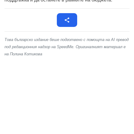
Това българско издание беше подготвено с помощта на AI превод
под редакционния надзор на SpeedMe. Оригиналният материал е
на Полина Котикова