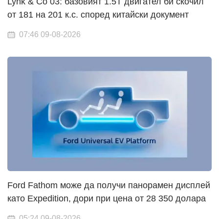
Lynk & Co 03: базовият 1.5T двигател би скочил
от 181 на 201 к.с. според китайски документ
07:46 09-08-2026
Ford Fathom може да получи панорамен дисплей
като Expedition, дори при цена от 28 350 долара
05:24 09-08-2026