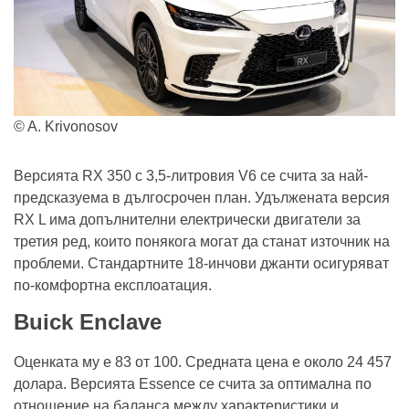
© A. Krivonosov
Версията RX 350 с 3,5-литровия V6 се счита за най-
предсказуема в дългосрочен план. Удължената версия
RX L има допълнителни електрически двигатели за
третия ред, които понякога могат да станат източник на
проблеми. Стандартните 18-инчови джанти осигуряват
по-комфортна експлоатация.
Buick Enclave
Оценката му е 83 от 100. Средната цена е около 24 457
долара. Версията Essence се счита за оптимална по
отношение на баланса между характеристики и