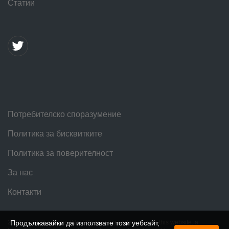
Статии
Потребителско споразумение
Политика за бисквитките
Политика за поверителност
За нас
Контакти
2016 — 2026 © SpeedMe. When using materials from this website, a
Продължавайки да използвате този уебсайт,