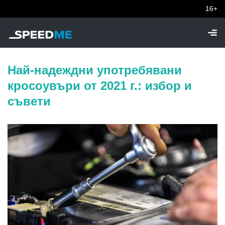
16+
Най-надеждни употребявани
кросоувъри от 2021 г.: избор и
съвети