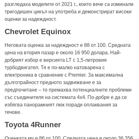
разгледаха моделите от 2021 г., които вече са изминали
тригодишен цикъл на употреба и демонстрират високи
оценки за надеждност.
Chevrolet Equinox
Неговата оценка за надеждност е 88 от 100. Средната
цена на втория пазар е около 16 950 долара. Най-
добрият избор е версията LT с 1,5-литровия
турбодвигател. Тя е по-малко натоварена с
електроника в сравнение с Premier. За максимална
дълготрайност предното задвижване е за
предпочитане – то премахва потенциалните проблеми
със съединителя на системата 4x4. По-добре е да се
избягва панорамният люк поради оплаквания за
течове.
Toyota 4Runner
Оценката му е 86 от 100. Средната цена е около 36 356