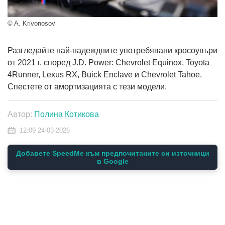
© A. Krivonosov
Разгледайте най-надеждните употребявани кросоувъри
от 2021 г. според J.D. Power: Chevrolet Equinox, Toyota
4Runner, Lexus RX, Buick Enclave и Chevrolet Tahoe.
Спестете от амортизацията с тези модели.
Автор:
Полина Котикова
12:09 24-03-2026
Добавете SpeedMe към предпочитаните си източници
в Google