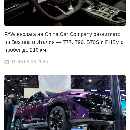
FAW възлага на China Car Company развитието
на Bestune в Италия — T77, T90, B70S и PHEV с
пробег до 210 км
19:48 08-08-2026