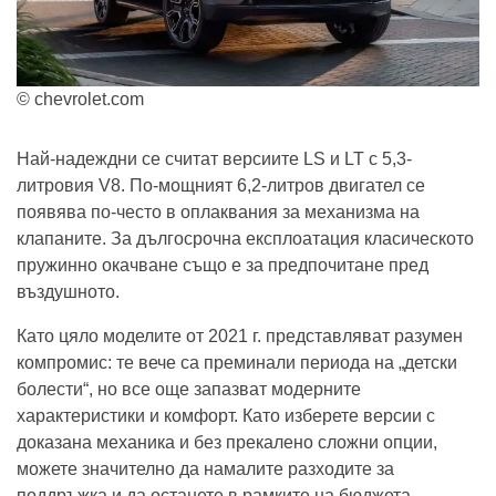
© chevrolet.com
Най-надеждни се считат версиите LS и LT с 5,3-
литровия V8. По-мощният 6,2-литров двигател се
появява по-често в оплаквания за механизма на
клапаните. За дългосрочна експлоатация класическото
пружинно окачване също е за предпочитане пред
въздушното.
Като цяло моделите от 2021 г. представляват разумен
компромис: те вече са преминали периода на „детски
болести“, но все още запазват модерните
характеристики и комфорт. Като изберете версии с
доказана механика и без прекалено сложни опции,
можете значително да намалите разходите за
поддръжка и да останете в рамките на бюджета.