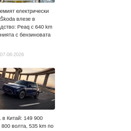
емият електрически
Škoda влезе в
дство: Peaq с 640 km
нията с бензиновата
 07-08-2026
1 в Китай: 149 900
 800 волта, 535 km по