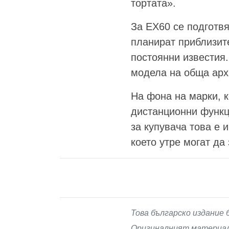
тортата».
За EX60 се подготв
планират приблизите
постоянни известия
модела на обща арх
На фона на марки, к
дистанционни функци
за купувача това е 
което утре могат да
Това българско издание 
Оригиналният материал