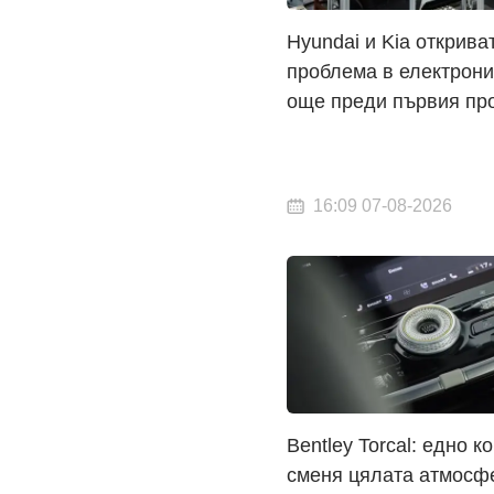
Hyundai и Kia открива
проблема в електрони
още преди първия пр
16:09 07-08-2026
Bentley Torcal: едно к
сменя цялата атмосф