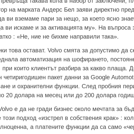
 превръща такава кола в набор от заключени, п
ор на марката Андерс Бел заяви директно пред
а ви вземаме пари за нещо, за което ясно знае
да ви искаме и за активацията му». На въпроса 
атко : «Не, ние не бихме направили така».
и това остават. Volvo смята за допустимо да 
днала автоматизация на шофирането, постояне
 при които клиентът разбира за какво плаща. Д
 четиригодишен пакет данни за Google Automot
ване и охранителни функции. След пробния пе
ло 20 долара на месец или до 200 долара годи
olvo е да не гради бизнес около мечтата за бъ
 този подход «изстрел в собствения крак» : ко
ълноценна, а платените функции да са само «ч