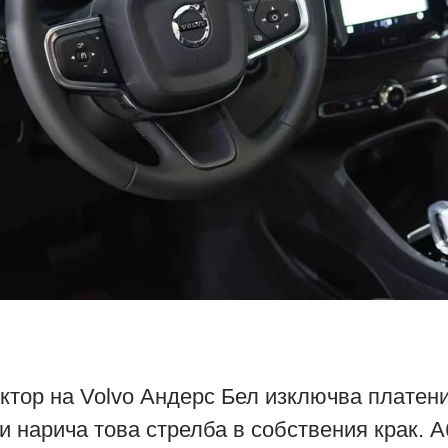
ктор на Volvo Андерс Бел изключва платени
и нарича това стрелба в собствения крак. 