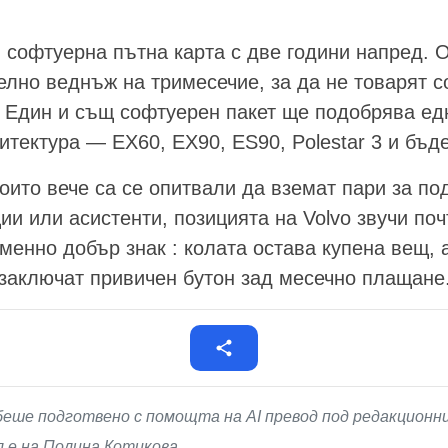
я софтуерна пътна карта с две години напред. 
лно веднъж на тримесечие, за да не товарят с
. Един и същ софтуерен пакет ще подобрява е
итектура — EX60, EX90, ES90, Polestar 3 и бъ
оито вече са се опитвали да вземат пари за по
и или асистенти, позицията на Volvo звучи по
именно добър знак : колата остава купена вещ, а
 заключат привичен бутон зад месечно плащане
беше подготвено с помощта на AI превод под редакционн
 е на Полина Котикова