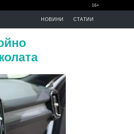
16+
НОВИНИ
СТАТИИ
войно
 колата