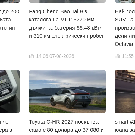
т до 200
Fang Cheng Bao Tai 9 в
Най-гол
ката
каталога на MIIT: 5270 мм
SUV на 
ототип
дължина, батерия 66,48 кВтч
произво
и 310 км електрически пробег
дели ли
Octavia
14:06 07-08-2026
11:55
опче
Toyota C-HR 2027 поскъпва
smart #
ера в
само с 80 долара до 37 080 и
юана за