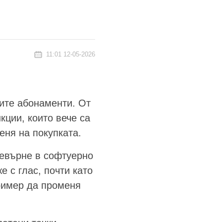
11:01 12-05-2026
ите абонаменти. От
кции, които вече са
еня на покупката.
ревърне в софтуерно
 с глас, почти като
ример да променя