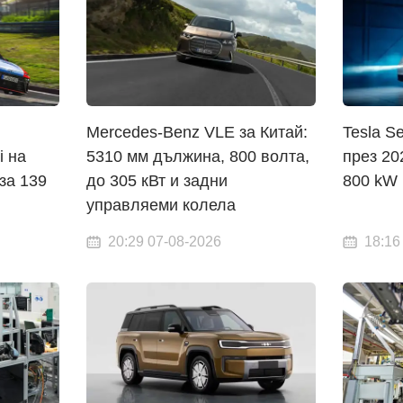
Mercedes-Benz VLE за Китай:
Tesla S
i на
5310 мм дължина, 800 волта,
през 202
 за 139
до 305 кВт и задни
800 kW 
управляеми колела
20:29 07-08-2026
18:16