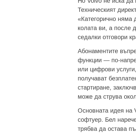
Но Volvo не иска да
Техническият директ
«Категорично няма д
колата ви, а после 
седалки отговори кр
Абонаментите въпрек
функции — по-напре
или цифрови услуги,
получават безплатен
стартиране, заключ
може да струва око
Основната идея на V
софтуер. Бел нарече
трябва да остава п