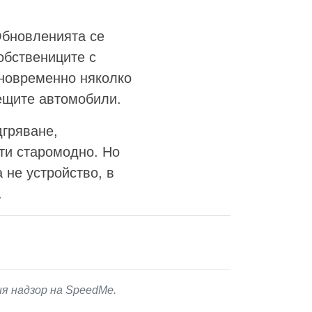
Обновленията се
обствениците с
дновременно няколко
дещите автомобили.
дгряване,
чти старомодно. Но
 не устройство, в
.
ия надзор на SpeedMe.