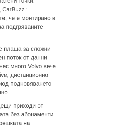
латени точки.
 CarBuzz :
те, че е монтирано в
за подгряваните
се плаща за сложни
н поток от данни
нес много Volvo вече
ive, дистанционно
риод подновяването
шно.
дещи приходи от
лата без абонаменти
ерешката на