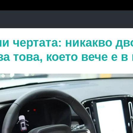
ли чертата: никакво д
а това, което вече е в