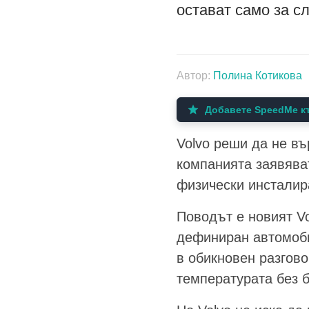
остават само за с
Автор:
Полина Котикова
Добавете SpeedMe къ
Volvo реши да не в
компанията заявяват
физически инсталира
Поводът е новият V
дефиниран автомобил
в обикновен разгов
температурата без 