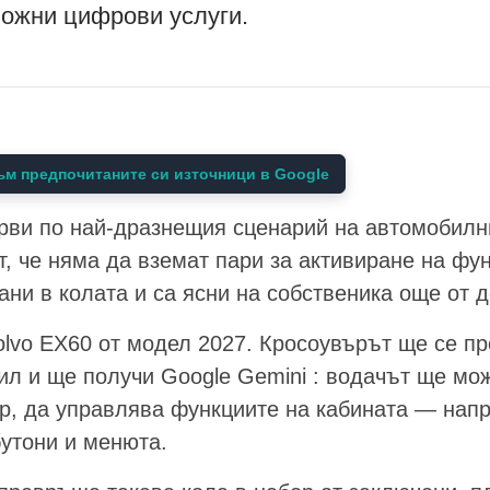
ложни цифрови услуги.
м предпочитаните си източници в Google
ърви по най-дразнещия сценарий на автомобилн
, че няма да вземат пари за активиране на фун
ни в колата и са ясни на собственика още от д
olvo EX60 от модел 2027. Кросоувърът ще се п
 и ще получи Google Gemini : водачът ще може
ор, да управлява функциите на кабината — нап
бутони и менюта.