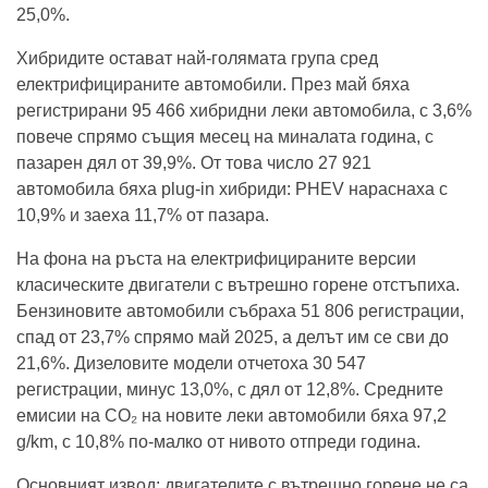
25,0%.
Хибридите остават най-голямата група сред
електрифицираните автомобили. През май бяха
регистрирани 95 466 хибридни леки автомобила, с 3,6%
повече спрямо същия месец на миналата година, с
пазарен дял от 39,9%. От това число 27 921
автомобила бяха plug-in хибриди: PHEV нараснаха с
10,9% и заеха 11,7% от пазара.
На фона на ръста на електрифицираните версии
класическите двигатели с вътрешно горене отстъпиха.
Бензиновите автомобили събраха 51 806 регистрации,
спад от 23,7% спрямо май 2025, а делът им се сви до
21,6%. Дизеловите модели отчетоха 30 547
регистрации, минус 13,0%, с дял от 12,8%. Средните
емисии на CO₂ на новите леки автомобили бяха 97,2
g/km, с 10,8% по-малко от нивото отпреди година.
Основният извод: двигателите с вътрешно горене не са