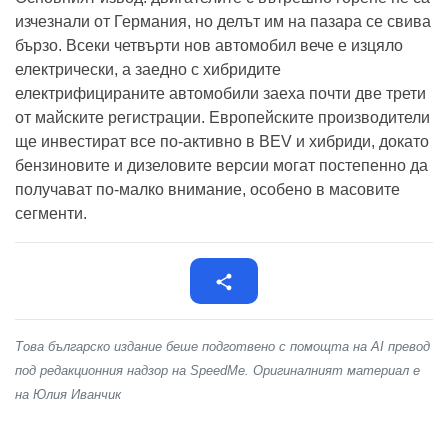
изчезнали от Германия, но делът им на пазара се свива
бързо. Всеки четвърти нов автомобил вече е изцяло
електрически, а заедно с хибридите
електрифицираните автомобили заеха почти две трети
от майските регистрации. Европейските производители
ще инвестират все по-активно в BEV и хибриди, докато
бензиновите и дизеловите версии могат постепенно да
получават по-малко внимание, особено в масовите
сегменти.
Това българско издание беше подготвено с помощта на AI превод
под редакционния надзор на SpeedMe. Оригиналният материал е
на Юлия Иванчик