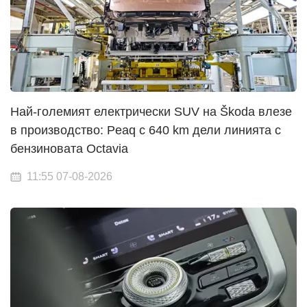
Най-големият електрически SUV на Škoda влезе
в производство: Peaq с 640 km дели линията с
бензиновата Octavia
11:55 07-08-2026