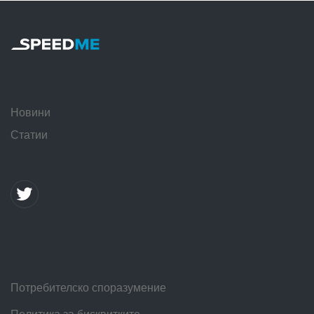
Новини
Статии
Потребителско споразумение