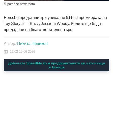
© porsche.newsroom
Porsche представи три уникални 911 за премиерата на
Toy Story 5 — Buzz, Jessie и Woody. Колите ще бъдат
продадени на благотворителен търг.
Автор:
Никита Новиков
12:02 10-06-2026
Добавете SpeedMe към предпочитаните си източници
в Google