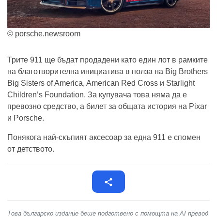
© porsche.newsroom
Трите 911 ще бъдат продадени като един лот в рамките
на благотворителна инициатива в полза на Big Brothers
Big Sisters of America, American Red Cross и Starlight
Children’s Foundation. За купувача това няма да е
превозно средство, а билет за общата история на Pixar
и Porsche.
Понякога най-скъпият аксесоар за една 911 е спомен
от детството.
Това българско издание беше подготвено с помощта на AI превод