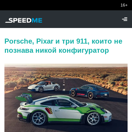
16+
Porsche, Pixar и три 911, които не
познава никой конфигуратор