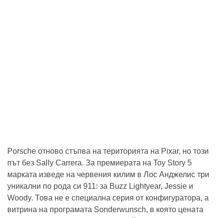
Porsche отново стъпва на територията на Pixar, но този
път без Sally Carrera. За премиерата на Toy Story 5
марката изведе на червения килим в Лос Анджелис три
уникални по рода си 911: за Buzz Lightyear, Jessie и
Woody. Това не е специална серия от конфигуратора, а
витрина на програмата Sonderwunsch, в която цената