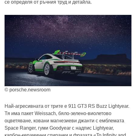
се определя от ръчния труд и детайла.
© porsche.newsroom
Най-агресивната от трите е 911 GT3 RS Buzz Lightyear.
Тя има пакет Weissach, бяло-зелено-виолетово
оцветяване, ковани магнезиеви джанти с емблемата
Space Ranger, гуми Goodyear с надпис Lightyear,
карбон-керамични спирачки и фразата «To Infinity and