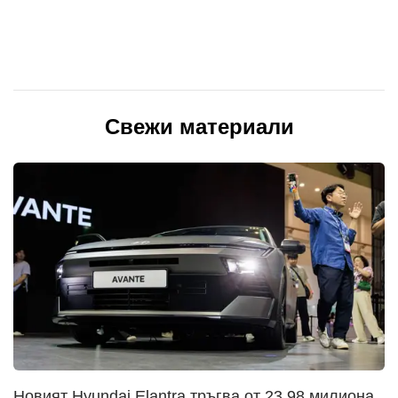
Свежи материали
Новият Hyundai Elantra тръгва от 23,98 милиона