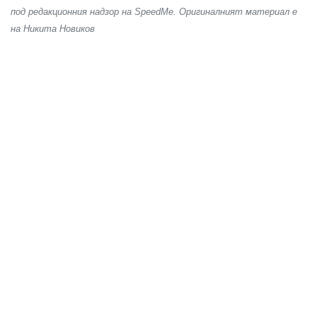
под редакционния надзор на SpeedMe. Оригиналният материал е
на Никита Новиков