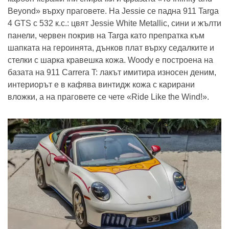
Beyond» върху праговете. На Jessie се падна 911 Targa
4 GTS с 532 к.с.: цвят Jessie White Metallic, сини и жълти
панели, червен покрив на Targa като препратка към
шапката на героинята, дънков плат върху седалките и
стелки с шарка кравешка кожа. Woody е построена на
базата на 911 Carrera T: лакът имитира износен деним,
интериорът е в кафява винтидж кожа с карирани
вложки, а на праговете се чете «Ride Like the Wind!».