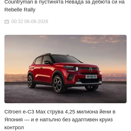
Countryman в пустинята Невада за дебюта си на
Rebelle Rally
00:32 06-08-2026
Citroen e-C3 Max струва 4,25 милиона йени в
Япония — и е напълно без адаптивен круиз
контрол