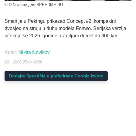
© D.Novikov для SPEEDME.RU
Smart je u Pekingu prikazao Concept #2, kompaktni
dvosjed na struju u duhu modela Fortwo. Serijska verzija
očekuje se 2026. godine, uz ciljani domet do 300 km.
Autor:
Nikita Novikov
16:06 25-04-2026
Dodajte SpeedMe u preferirane Google izvore