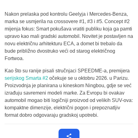
Nakon prelaska pod kontrolu Geelyja i Mercedes-Benza,
marka se usmjerila na crossovere #1, #3 i #5. Concept #2
mijenja fokus: Smart pokušava vratiti publiku koja ga pamti
upravo kao mali gradski automobil. Novitet je postavljen na
novu električnu arhitekturu ECA, a domet bi trebalo da
bude približno dvostruko veći od starog električnog
Fortwoa.
Kao što su ranije pisali stručnjaci SPEEDME-a, premijera
serijskog Smarta #2
očekuje se u oktobru 2026. u Parizu.
Proizvodnja je planirana u kineskom Ningbou, gdje se već
izrađuju savremeni modeli marke. Za Evropu bi ovakav
automobil mogao biti logičniji proizvod od velikih SUV-ova:
kompaktne dimenzije, električni pogon i prepoznatljiv
format dobro odgovaraju gradskoj upotrebi.