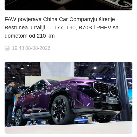
FAW povjerava China Car Companyju širenje
Bestunea u Italiji — T77, T90, B70S i PHEV sa
dometom od 210 km
19:48 08-08-2026