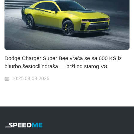
Dodge Charger Super Bee vraća se sa 600 KS iz
biturbo šestocilindraša — brži od starog V8
10:25 08-08-2026