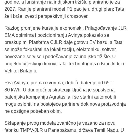
godine, a lansiranje na indijskom tržištu planirano je za
2027. Ranije planirani model P1 pao je u drugi plan: Tata
želi brže izvesti perspektivniji crossover.
Razlog promjene kursa je ekonomski. Prilagođavanje JLR
EMA obimima i pozicioniranju Avinya pokazalo se
preskupim. Platforma CJLR daje gotovu EV bazu, a Tata
se može fokusirati na lokalizaciju, elektroniku, softver,
povezane servise i podešavanje za indijsko tržište. U
projektu učestvuju timovi Tata Technologies u Kini, Indiji i
Velikoj Britaniji.
Prvi Avinya, prema izvorima, dobiće baterije od 65–
80 kWh. U dugoročnoj strategiji ključna je sopstvena
baterijska kompanija Agratas, ali se startni automobili
mogu osloniti na postojeće partnere dok nova proizvodnja
ne dostigne potreban obim.
Sklapanje prvog modela zvanično je vezano za novu
fabriku TMPV-JLR u Panapakamu, država Tamil Nadu. U