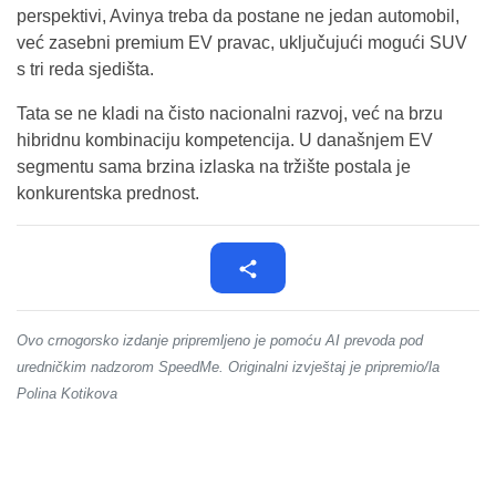
perspektivi, Avinya treba da postane ne jedan automobil,
već zasebni premium EV pravac, uključujući mogući SUV
s tri reda sjedišta.
Tata se ne kladi na čisto nacionalni razvoj, već na brzu
hibridnu kombinaciju kompetencija. U današnjem EV
segmentu sama brzina izlaska na tržište postala je
konkurentska prednost.
Ovo crnogorsko izdanje pripremljeno je pomoću AI prevoda pod
uredničkim nadzorom SpeedMe. Originalni izvještaj je pripremio/la
Polina Kotikova