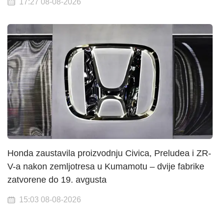
17:27 08-08-2026
Honda zaustavila proizvodnju Civica, Preludea i ZR-
V-a nakon zemljotresa u Kumamotu – dvije fabrike
zatvorene do 19. avgusta
15:03 08-08-2026