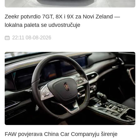
Zeekr potvrdio 7GT, 8X i 9X za Novi Zeland —
lokalna paleta se udvostručuje
22:11 08-08-2026
FAW povjerava China Car Companyju širenje