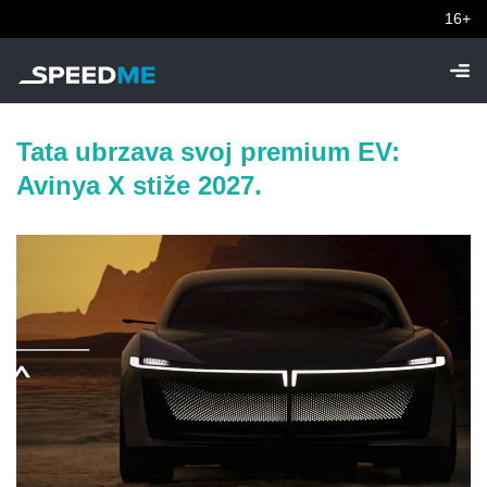
16+
Tata ubrzava svoj premium EV:
Avinya X stiže 2027.