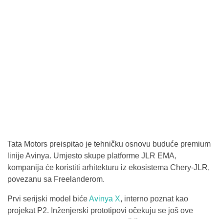
Tata Motors preispitao je tehničku osnovu buduće premium
linije Avinya. Umjesto skupe platforme JLR EMA,
kompanija će koristiti arhitekturu iz ekosistema Chery-JLR,
povezanu sa Freelanderom.
Prvi serijski model biće
Avinya X
, interno poznat kao
projekat P2. Inženjerski prototipovi očekuju se još ove