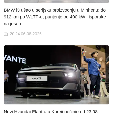
BMW i3 ušao u serijsku proizvodnju u Minhenu: do
912 km po WLTP-u, punjenje od 400 kW i isporuke
na jesen
20:24 06-08-2026
Novi Hyundai Elantra u Koreji počinje od 23,98