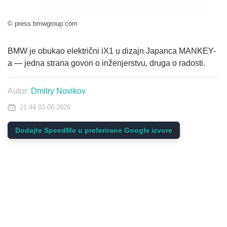
© press.bmwgroup.com
BMW je obukao električni iX1 u dizajn Japanca MANKEY-
a — jedna strana govori o inženjerstvu, druga o radosti.
Autor:
Dmitry Novikov
21:44 03-06-2026
Dodajte SpeedMe u preferirane Google izvore