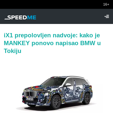
16+
iX1 prepolovljen nadvoje: kako je
MANKEY ponovo napisao BMW u
Tokiju