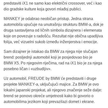
predstaviti iX1 ne samo kao električni crossover, već i kao
dio gradske kulture koja govori mlađoj publici.
MANKEY je odabrao neobičan pristup. Jedna strana
automobila upućuje na unutrašnju strukturu BMW-a, dok je
druga sastavljena od ličnih simbola dizajnera i elemenata
koje on povezuje s radošću. Rezultat nije obična upadljiva
folija, već vizuelni sukob između inženjerstva i emocije.
Sam dizajner je istakao da BMW za njega nije slučajan
brend: posljednji automobil koji je posjedovao bio je
BMW X5. Po njegovim riječima, rad na iX1 bio je za njega
posebno ličan i «uzbudljiv».
Uz automobil, FREUDE by BMW će predstaviti i druge
projekte MANKEY-a, uključujući majice. Za BMW je ovo
lokalni japanski projekat, ali njegovo značenje seže dalje:
brend se ponovo okreće umjetnosti kako bi govorio o
automobilima jezikom koji prevazilazi domet i ekrane.