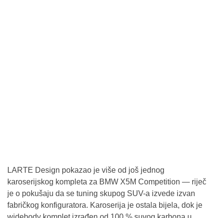
LARTE Design pokazao je više od još jednog
karoserijskog kompleta za BMW X5M Competition — riječ
je o pokušaju da se tuning skupog SUV-a izvede izvan
fabričkog konfiguratora. Karoserija je ostala bijela, dok je
widebody komplet izrađen od 100 % suvog karbona u