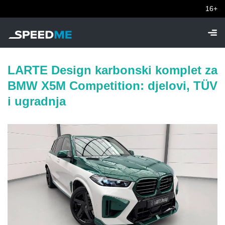
16+
LARTE Design karbonski komplet za
BMW X5M Competition: djelovi, TÜV
i ugradnja