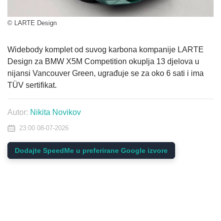
© LARTE Design
Widebody komplet od suvog karbona kompanije LARTE
Design za BMW X5M Competition okuplja 13 djelova u
nijansi Vancouver Green, ugrađuje se za oko 6 sati i ima
TÜV sertifikat.
Autor:
Nikita Novikov
23:00 08-07-2026
Dodajte SpeedMe u preferirane Google izvore