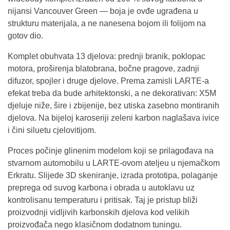
nijansi Vancouver Green — boja je ovđe ugrađena u
strukturu materijala, a ne nanesena bojom ili folijom na
gotov dio.
Komplet obuhvata 13 djelova: prednji branik, poklopac
motora, proširenja blatobrana, bočne pragove, zadnji
difuzor, spojler i druge djelove. Prema zamisli LARTE-a
efekat treba da bude arhitektonski, a ne dekorativan: X5M
djeluje niže, šire i zbijenije, bez utiska zasebno montiranih
djelova. Na bijeloj karoseriji zeleni karbon naglašava ivice
i čini siluetu cjelovitijom.
Proces počinje glinenim modelom koji se prilagođava na
stvarnom automobilu u LARTE-ovom ateljeu u njemačkom
Erkratu. Slijede 3D skeniranje, izrada prototipa, polaganje
preprega od suvog karbona i obrada u autoklavu uz
kontrolisanu temperaturu i pritisak. Taj je pristup bliži
proizvodnji vidljivih karbonskih djelova kod velikih
proizvođača nego klasičnom dodatnom tuningu.