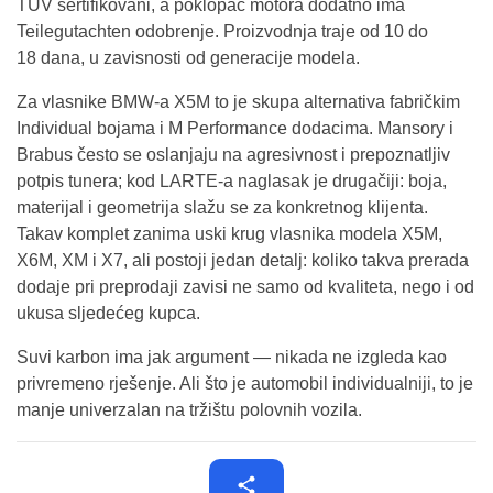
TÜV sertifikovani, a poklopac motora dodatno ima
Teilegutachten odobrenje. Proizvodnja traje od 10 do
18 dana, u zavisnosti od generacije modela.
Za vlasnike BMW-a X5M to je skupa alternativa fabričkim
Individual bojama i M Performance dodacima. Mansory i
Brabus često se oslanjaju na agresivnost i prepoznatljiv
potpis tunera; kod LARTE-a naglasak je drugačiji: boja,
materijal i geometrija slažu se za konkretnog klijenta.
Takav komplet zanima uski krug vlasnika modela X5M,
X6M, XM i X7, ali postoji jedan detalj: koliko takva prerada
dodaje pri preprodaji zavisi ne samo od kvaliteta, nego i od
ukusa sljedećeg kupca.
Suvi karbon ima jak argument — nikada ne izgleda kao
privremeno rješenje. Ali što je automobil individualniji, to je
manje univerzalan na tržištu polovnih vozila.