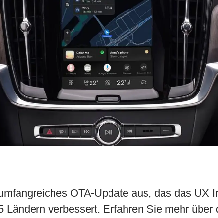
n umfangreiches OTA-Update aus, das das UX In
85 Ländern verbessert. Erfahren Sie mehr übe