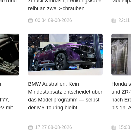
b rund
zurück &mdash; Lenkungskabel
Modellpa
reibt an zwei Schrauben
00:34 09-08-2026
22:11
r
BMW Australien: Kein
Honda st
Mindestabsatz entscheidet über
und ZR-
T77,
das Modellprogramm — selbst
nach Er
V mit
der M5 Touring bleibt
bis 19. 
17:27 08-08-2026
15:03