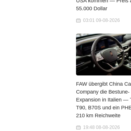
USA kommen — Preis a
55.000 Dollar
03:01 09-08-2026
FAW übergibt China Ca
Company die Bestune-
Expansion in Italien — 
T90, B70S und ein PHE
210 km Reichweite
19:48 08-08-2026