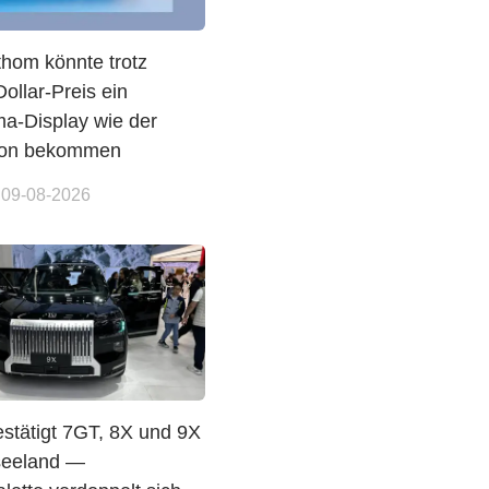
thom könnte trotz
ollar-Preis ein
a-Display wie der
ion bekommen
 09-08-2026
estätigt 7GT, 8X und 9X
seeland —