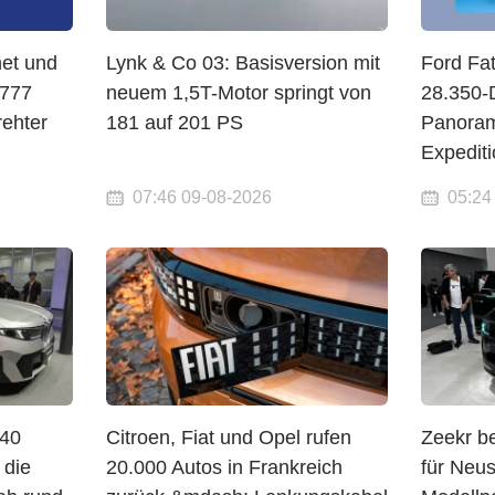
net und
Lynk & Co 03: Basisversion mit
Ford Fa
.777
neuem 1,5T-Motor springt von
28.350-D
ehter
181 auf 201 PS
Panoram
Expedit
07:46 09-08-2026
05:24
 40
Citroen, Fiat und Opel rufen
Zeekr b
 die
20.000 Autos in Frankreich
für Neu