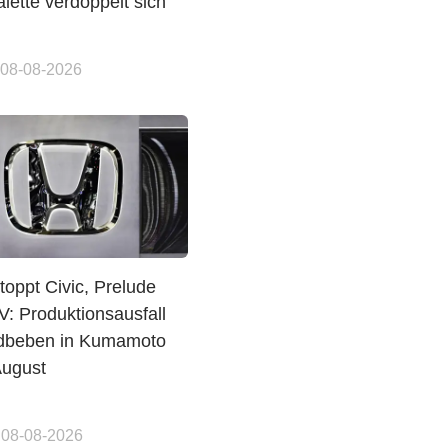
lette verdoppelt sich
 08-08-2026
oppt Civic, Prelude
V: Produktionsausfall
dbeben in Kumamoto
August
 08-08-2026