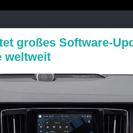
rtet großes Software-Upd
 weltweit