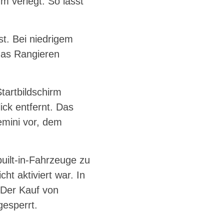
m verlegt. So lässt
st. Bei niedrigem
das Rangieren
tartbildschirm
ick entfernt. Das
emini vor, dem
built-in-Fahrzeuge zu
t aktiviert war. In
 Der Kauf von
gesperrt.