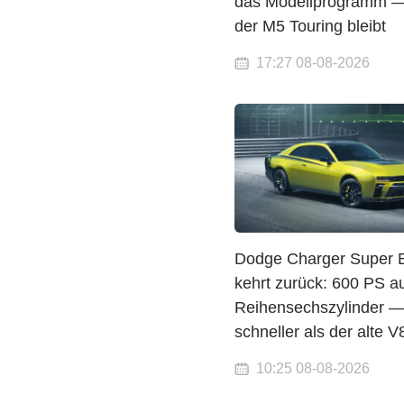
das Modellprogramm —
der M5 Touring bleibt
17:27 08-08-2026
Dodge Charger Super 
kehrt zurück: 600 PS 
Reihensechszylinder 
schneller als der alte V
10:25 08-08-2026