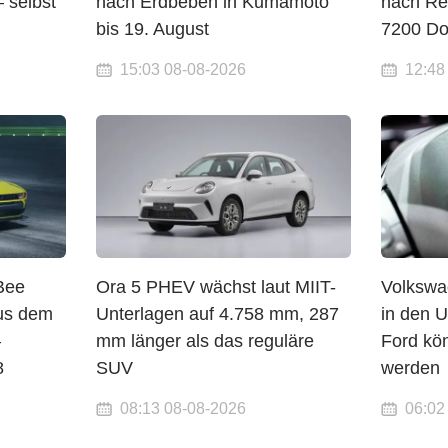
 selbst
nach Erdbeben in Kumamoto
nach Re
bis 19. August
7200 Do
15:03 08-08-2026
12:48
Bee
Ora 5 PHEV wächst laut MIIT-
Volkswa
aus dem
Unterlagen auf 4.758 mm, 287
in den 
—
mm länger als das reguläre
Ford kön
8
SUV
werden
08:13 08-08-2026
06:02