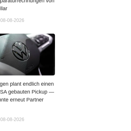
paraturrechnungen von
llar
 08-08-2026
gen plant endlich einen
USA gebauten Pickup —
nte erneut Partner
 08-08-2026