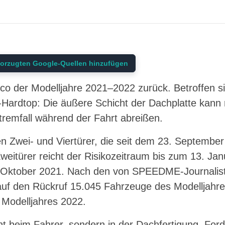
orzugten Google-Quellen hinzufügen
nco der Modelljahre 2021–2022 zurück. Betroffen s
Hardtop: Die äußere Schicht der Dachplatte kann 
tremfall während der Fahrt abreißen.
gen Zwei- und Viertürer, die seit dem 23. Septemb
weitürer reicht der Risikozeitraum bis zum 13. Ja
2. Oktober 2021. Nach den von SPEEDME-Journalis
 auf den Rückruf 15.045 Fahrzeuge des Modelljahr
Modelljahres 2022.
cht beim Fahrer, sondern in der Dachfertigung. Ford