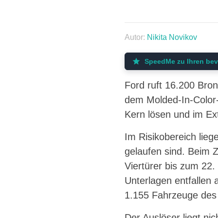
Autor:
Nikita Novikov
SpeedMe zu Ihren bev
Ford ruft 16.200 Bro
dem Molded-In-Color-
Kern lösen und im Ex
Im Risikobereich lie
gelaufen sind. Beim Z
Viertürer bis zum 2
Unterlagen entfallen
1.155 Fahrzeuge des 
Der Auslöser liegt ni