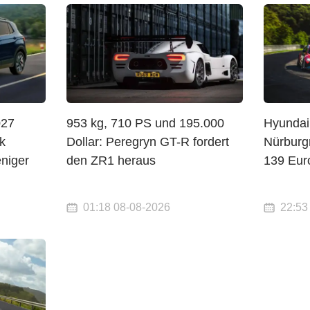
027
953 kg, 710 PS und 195.000
Hyundai
k
Dollar: Peregryn GT-R fordert
Nürburgr
niger
den ZR1 heraus
139 Eur
01:18 08-08-2026
22:53