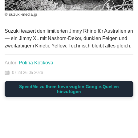
© suzuki-media.jp
Suzuki teasert den limitierten Jimny Rhino für Australien an
— ein Jimny XL mit Nashorn-Dekor, dunklen Felgen und
zweifarbigem Kinetic Yellow. Technisch bleibt alles gleich.
Autor:
Polina Kotikova
07:28 26-05-2026
SpeedMe zu Ihren bevorzugten Google-Quellen
hinzufügen