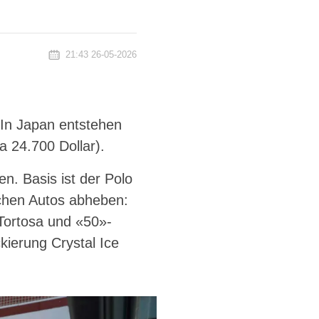
21:43 26-05-2026
 In Japan entstehen
 24.700 Dollar).
n. Basis ist der Polo
lichen Autos abheben:
 Tortosa und «50»-
kierung Crystal Ice