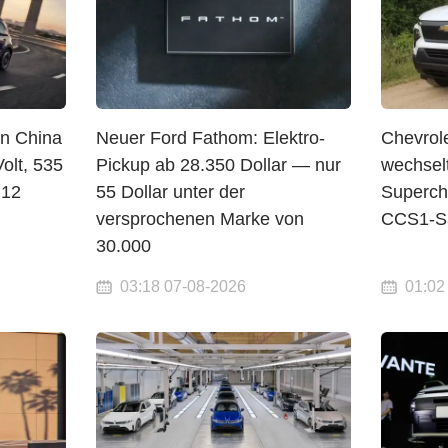
in China
Neuer Ford Fathom: Elektro-
Chevrol
olt, 535
Pickup ab 28.350 Dollar — nur
wechsel
 12
55 Dollar unter der
Superch
versprochenen Marke von
CCS1-Sä
30.000
03:18 07-08-2026
01:02