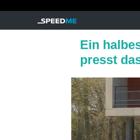
Ein halbe
presst da