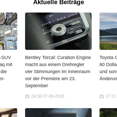
Aktuelle Beiträge
o-SUV
Bentley Torcal: Curation Engine
Toyota 
aq mit
macht aus einem Drehregler
80 Dolla
 die
vier Stimmungen im Innenraum
und sons
er-
vor der Premiere am 23.
Änderu
September
09:38 07-08-2026
07:21