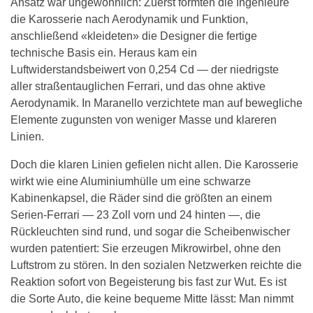
Ansatz war ungewöhnlich: Zuerst formten die Ingenieure
die Karosserie nach Aerodynamik und Funktion,
anschließend «kleideten» die Designer die fertige
technische Basis ein. Heraus kam ein
Luftwiderstandsbeiwert von 0,254 Cd — der niedrigste
aller straßentauglichen Ferrari, und das ohne aktive
Aerodynamik. In Maranello verzichtete man auf bewegliche
Elemente zugunsten von weniger Masse und klareren
Linien.
Doch die klaren Linien gefielen nicht allen. Die Karosserie
wirkt wie eine Aluminiumhülle um eine schwarze
Kabinenkapsel, die Räder sind die größten an einem
Serien-Ferrari — 23 Zoll vorn und 24 hinten —, die
Rückleuchten sind rund, und sogar die Scheibenwischer
wurden patentiert: Sie erzeugen Mikrowirbel, ohne den
Luftstrom zu stören. In den sozialen Netzwerken reichte die
Reaktion sofort von Begeisterung bis fast zur Wut. Es ist
die Sorte Auto, die keine bequeme Mitte lässt: Man nimmt