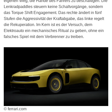
eigenen Weg, die Hände des Fahrers zu beschäftigen. Die
Lenkradpaddles steuern keine Schaltvorgänge, sondern
das Torque Shift Engagement. Das rechte ändert in fünf
Stufen die Aggressivität der Kraftabgabe, das linke regelt
die Rekuperation. Im Kern ist es der Versuch, dem
Elektroauto ein mechanisches Ritual zu geben, ohne ein
falsches Spiel mit dem Verbrenner zu treiben.
© ferrari.com