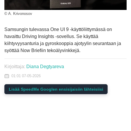
© A. Krivonosov
Samsungin tulevassa One UI 9 -käyttöliittymässä on
havaittu Driving Insights -sovellus. Se käyttää
kiihtyvyysanturia ja gyroskooppia ajotyylin seurantaan ja
syöttää Now Briefiin tekoälyvinkkejä.
Kirjoittaja:
Diana Degtyareva
01:01 07-05-2026
Lisää SpeedMe Googlen ensisijaisiin lähteisiisi