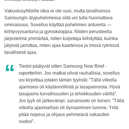
Vakuutusyhtiöille idea ei ole uusi, mutta tavallisessa
Samsungin älypuhelimessa siitä voi tulla huomattava
ominaisuus. Sovellus käyttää puhelimen antureita —
kiihtyvyysanturia ja gyroskooppia. Niiden perusteella
järjestelmä ymmärtää, miten kuljettaja kiihdyttää, kuinka
järjestä jarruttaa, miten ajaa kaarteissa ja missä rytmissä
tavallisesti ajaa.
Tiedot päätyvät sitten Samsung Now Brief -
raportteihin. Jos matkat olivat rauhallisia, sovellus
voi kirjoittaa jotakin tämän tyylistä: ”Tällä viikolla
ajamisesi oli käytännöllistä ja tasapainoista. Hyvä
tasapaino turvallisuuden ja tehokkuuden välillä”.
Jos tyyli oli järkevämpi, sanamuoto on toinen: ”Tällä
viikolla ajamisellasi oli dynaaminen luonne. Yritä
pitää nopeus ja ohjaus pehmeänä vakauden
vuoksi”.