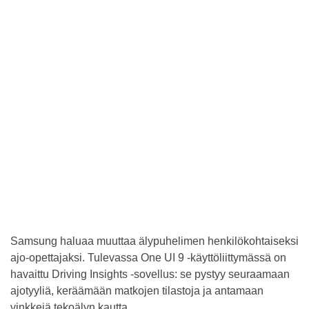
Samsung haluaa muuttaa älypuhelimen henkilökohtaiseksi
ajo-opettajaksi. Tulevassa One UI 9 -käyttöliittymässä on
havaittu Driving Insights -sovellus: se pystyy seuraamaan
ajotyyliä, keräämään matkojen tilastoja ja antamaan
vinkkejä tekoälyn kautta.