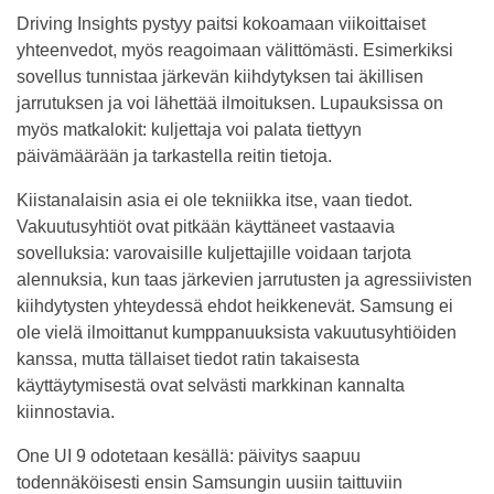
Driving Insights pystyy paitsi kokoamaan viikoittaiset
yhteenvedot, myös reagoimaan välittömästi. Esimerkiksi
sovellus tunnistaa järkevän kiihdytyksen tai äkillisen
jarrutuksen ja voi lähettää ilmoituksen. Lupauksissa on
myös matkalokit: kuljettaja voi palata tiettyyn
päivämäärään ja tarkastella reitin tietoja.
Kiistanalaisin asia ei ole tekniikka itse, vaan tiedot.
Vakuutusyhtiöt ovat pitkään käyttäneet vastaavia
sovelluksia: varovaisille kuljettajille voidaan tarjota
alennuksia, kun taas järkevien jarrutusten ja agressiivisten
kiihdytysten yhteydessä ehdot heikkenevät. Samsung ei
ole vielä ilmoittanut kumppanuuksista vakuutusyhtiöiden
kanssa, mutta tällaiset tiedot ratin takaisesta
käyttäytymisestä ovat selvästi markkinan kannalta
kiinnostavia.
One UI 9 odotetaan kesällä: päivitys saapuu
todennäköisesti ensin Samsungin uusiin taittuviin