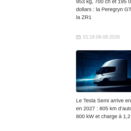
953 kg, 700 ch et 195 
dollars : la Peregryn G
la ZR1
01:18 08-08-2026
Le Tesla Semi arrive e
en 2027 : 805 km d’aut
800 kW et charge à 1,