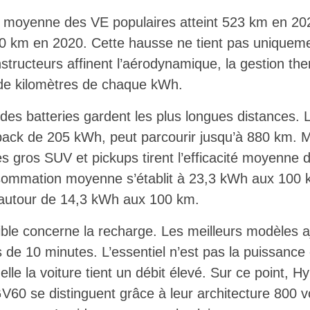
 moyenne des VE populaires atteint 523 km en 2026
0 km en 2020. Cette hausse ne tient pas uniqueme
tructeurs affinent l’aérodynamique, la gestion ther
 de kilomètres de chaque kWh.
andes batteries gardent les plus longues distances. 
pack de 205 kWh, peut parcourir jusqu’à 880 km. M
les gros SUV et pickups tirent l’efficacité moyenne
sommation moyenne s’établit à 23,3 kWh aux 100 k
 autour de 14,3 kWh aux 100 km.
sible concerne la recharge. Les meilleurs modèles 
de 10 minutes. L’essentiel n’est pas la puissance 
lle la voiture tient un débit élevé. Sur ce point, Hy
60 se distinguent grâce à leur architecture 800 vo