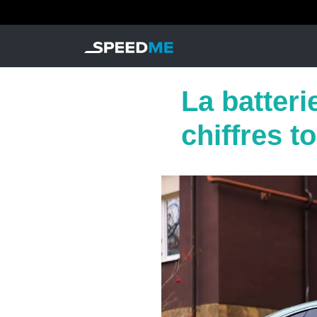
La batteri
chiffres t