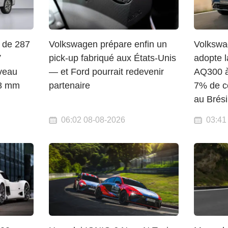
 de 287
Volkswagen prépare enfin un
Volkswa
V
pick-up fabriqué aux États-Unis
adopte l
veau
— et Ford pourrait redevenir
AQ300 à
58 mm
partenaire
7% de c
au Brési
06:02 08-08-2026
03:41