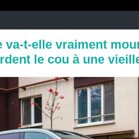
e va-t-elle vraiment mou
ordent le cou à une vieil