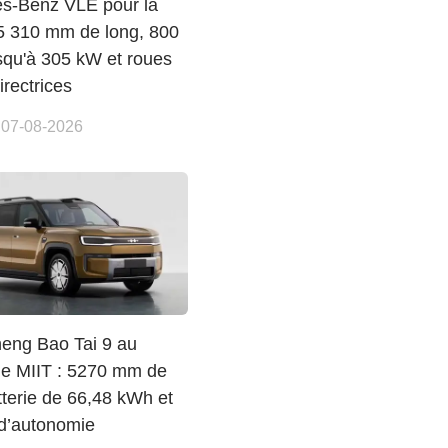
s-Benz VLE pour la
 5 310 mm de long, 800
usqu'à 305 kW et roues
irectrices
 07-08-2026
eng Bao Tai 9 au
ue MIIT : 5270 mm de
tterie de 66,48 kWh et
d’autonomie