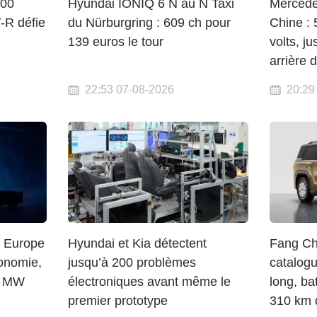
000
Hyundai IONIQ 6 N au N Taxi
Mercede
T-R défie
du Nürburgring : 609 ch pour
Chine :
139 euros le tour
volts, j
arrière d
22:53 07-08-2026
20:29
n Europe
Hyundai et Kia détectent
Fang Ch
onomie,
jusqu’à 200 problèmes
catalog
2 MW
électroniques avant même le
long, ba
premier prototype
310 km 