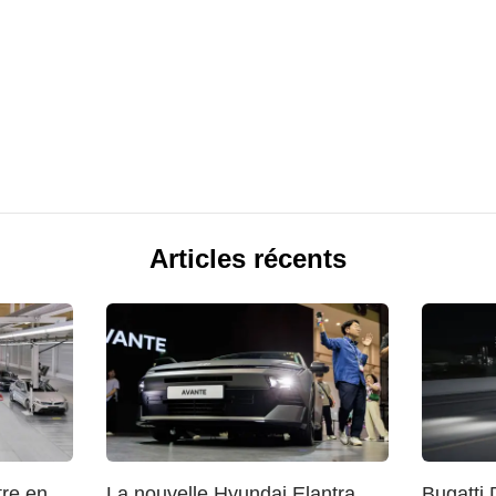
Articles récents
re en
La nouvelle Hyundai Elantra
Bugatti 