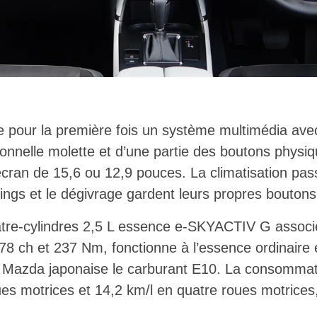
e pour la première fois un système multimédia av
tionnelle molette et d’une partie des boutons physi
cran de 15,6 ou 12,9 pouces. La climatisation pa
nings et le dégivrage gardent leurs propres bouton
atre-cylindres 2,5 L essence e-SKYACTIV G associ
178 ch et 237 Nm, fonctionne à l’essence ordinaire 
e Mazda japonaise le carburant E10. La consommat
es motrices et 14,2 km/l en quatre roues motrices,