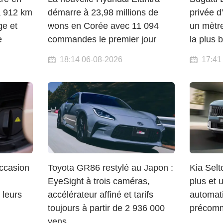
à 912 km
démarre à 23,98 millions de
privée d
e et
wons en Corée avec 11 094
un mètre
e
commandes le premier jour
la plus 
18:14 06-08-2026
17:41
occasion
Toyota GR86 restylé au Japon :
Kia Selt
EyeSight à trois caméras,
plus et 
 leurs
accélérateur affiné et tarifs
automat
toujours à partir de 2 936 000
précomm
yens