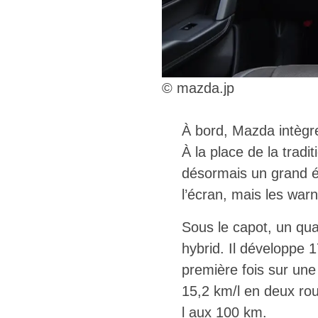
© mazda.jp
À bord, Mazda intègr
À la place de la tradi
désormais un grand é
l’écran, mais les war
Sous le capot, un qu
hybrid. Il développe 
première fois sur un
15,2 km/l en deux rou
l aux 100 km.