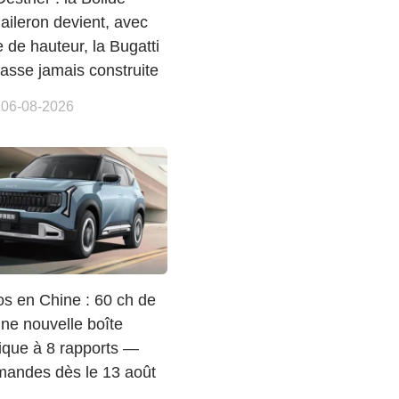
’aileron devient, avec
 de hauteur, la Bugatti
basse jamais construite
 06-08-2026
os en Chine : 60 ch de
une nouvelle boîte
ique à 8 rapports —
andes dès le 13 août