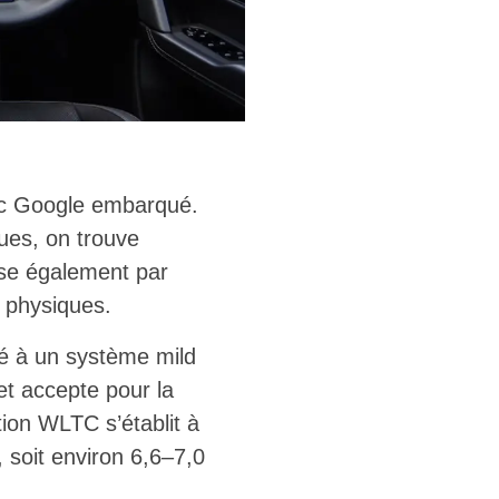
ec Google embarqué.
ques, on trouve
sse également par
s physiques.
é à un système mild
et accepte pour la
ion WLTC s’établit à
 soit environ 6,6–7,0