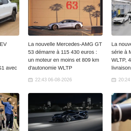
 EV
La nouvelle Mercedes-AMG GT
La nouv
53 démarre à 115 430 euros :
série à 
un moteur en moins et 809 km
WLTP, 4
S1 avec
d'autonomie WLTP
livraiso
22:43 06-08-2026
20:24