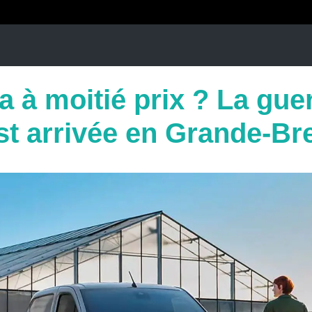
 à moitié prix ? La gue
st arrivée en Grande-Br