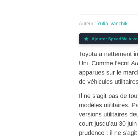
Auteur :
Yulia Ivanchik
Ajouter SpeedMe à vo
Toyota a nettement in
Uni. Comme l’écrit
Au
apparues sur le marc
de véhicules utilitaire
Il ne s’agit pas de t
modèles utilitaires. P
versions utilitaires d
court jusqu’au 30 juin
prudence : il ne s’agi