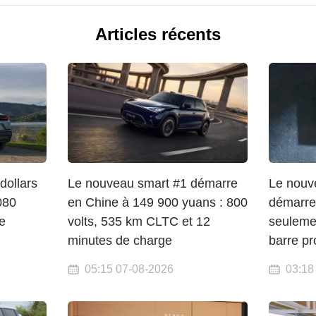
Articles récents
dollars
Le nouveau smart #1 démarre
Le nouv
080
en Chine à 149 900 yuans : 800
démarre 
e
volts, 535 km CLTC et 12
seulemen
minutes de charge
barre p
05:15 07-08-2026
03:18