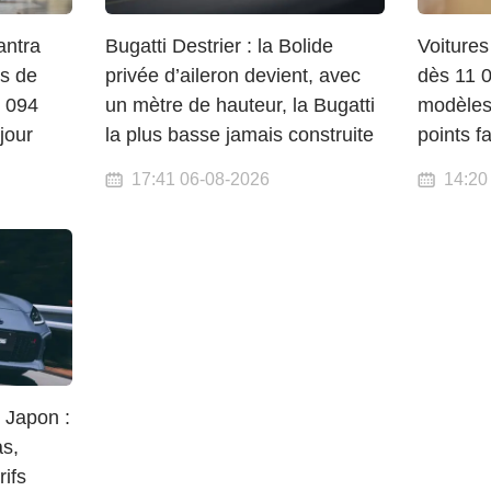
antra
Bugatti Destrier : la Bolide
Voitures
ns de
privée d’aileron devient, avec
dès 11 0
 094
un mètre de hauteur, la Bugatti
modèles
jour
la plus basse jamais construite
points f
17:41 06-08-2026
14:20
 Japon :
as,
rifs