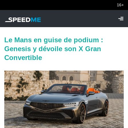
16+
Le Mans en guise de podium :
Genesis y dévoile son X Gran
Convertible