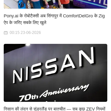
Pony.ai के रोबोटैक्सी अब सिंगापुर में ComfortDelGro के Zig
ऐप के जरिए सबके लिए खुले
00:15 23-06-2026
निसान की लंदन से सुंडरलैंड पर बातचीत — सब कुछ ZEV नियमों