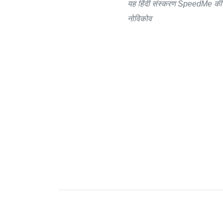
यह हिंदी संस्करण SpeedMe की संप
नोविकोव