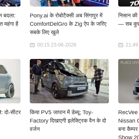
न बदला:
Pony.ai के रोबोटैक्सी अब सिंगापुर में
निसान की 
 महंगा है
ComfortDelGro के Zig ऐप के जरिए
— सब कुछ
सबके लिए खुले
00:15 23-06-2026
21:49
े: दो-सीटर
किया PV5 जापान में डेब्यू: Toy-
RecVee 
Factory दिखाएगी इलेक्ट्रिक वैन के दो
Nissan 
वर्जन
बना कैम्
Show 2026