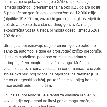
Istraživanje je pokazalo da je u SAD-u razlika u cijeni
između običnog i premium benzina oko 0,23 dolara po litri.
S prosječnom godišnjom kilometražom od 12.000 milja
(otprilike 19.300 km), vozači bi godišnje mogli uštedjeti do
351 dolar ako se drže standardnog goriva. Za manje
ekonomična vozila, ušteda bi mogla doseći između 526 i
702 dolara.
Stručnjaci pojašnjavaju da je premium gorivo potrebno
samo za automobile gdje ga proizvođač izričito preporuča.
U nekim modelima, posebno onima s motorima s
turbopunjačem, moglo bi povećati snagu. Međutim, u
većini slučajeva nema utjecaja na performanse. To je zato
što se oktanski broj odnosi na otpornost na detonaciju, a
ne na energetski sadržaj, pa korištenje skupljeg benzina
neće učiniti automobil bržim.
Ovi nalazi posebno su relevantni za vlasnike rabljenih
vozila, gdje nepotrebni troškovi goriva mogu značajno
utjecati na operativne troškove.