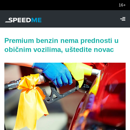
16+
Premium benzin nema prednosti u
običnim vozilima, uštedite novac