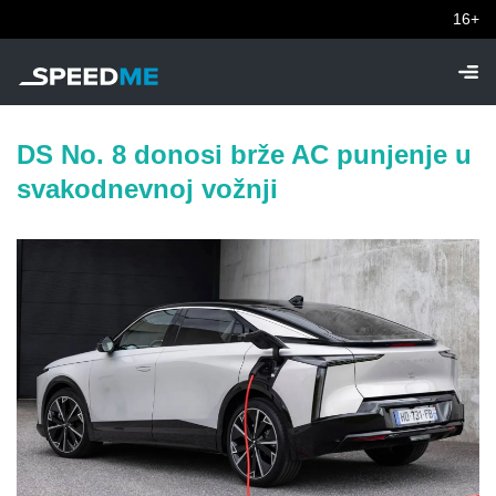
16+
DS No. 8 donosi brže AC punjenje u
svakodnevnoj vožnji