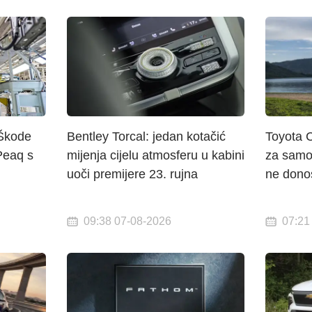
 Škode
Bentley Torcal: jedan kotačić
Toyota 
Peaq s
mijenja cijelu atmosferu u kabini
za samo
uoči premijere 23. rujna
ne dono
09:38 07-08-2026
07:21