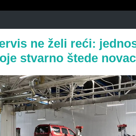
rvis ne želi reći: jedno
koje stvarno štede novac