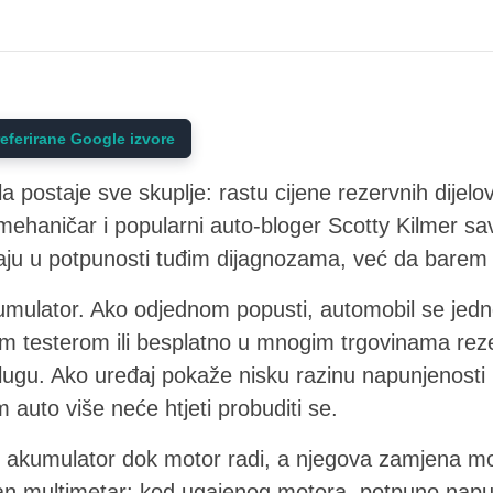
eferirane Google izvore
postaje sve skuplje: rastu cijene rezervnih dijelova
 mehaničar i popularni auto-bloger Scotty Kilmer s
aju u potpunosti tuđim dijagnozama, već da barem
mulator. Ako odjednom popusti, automobil se jedno
inim testerom ili besplatno u mnogim trgovinama rez
lugu. Ako uređaj pokaže nisku razinu napunjenosti i
m auto više neće htjeti probuditi se.
uni akumulator dok motor radi, a njegova zamjena mo
ban multimetar: kod ugaienog motora, potpuno nap