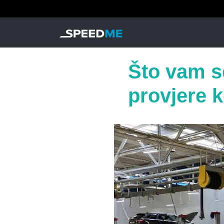
Što vam se
provjere 