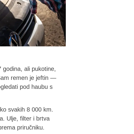
 godina, ali pukotine,
Sam remen je jeftin —
pogledati pod haubu s
oko svakih 8 000 km.
 Ulje, filter i brtva
prema priručniku.