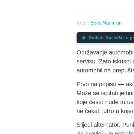
Autor:
Boris Naumkin
Dodajte SpeedMe u pr
Održavanje automobila 
servisu. Zato iskusni
automobil ne prepušt
Prvo na popisu — aku
Može se ispitati jeft
koje često nude tu us
ne čekati jutro u koje
Slijedi alternator. P
Za provjeru je potre