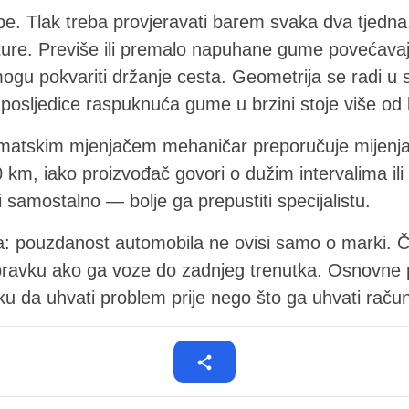
. Tlak treba provjeravati barem svaka dva tjedna,
ture. Previše ili premalo napuhane gume povećavaj
mogu pokvariti držanje cesta. Geometrija se radi u 
osljedice raspuknuća gume u brzini stoje više od b
matskim mjenjačem mehaničar preporučuje mijenjan
km, iako proizvođač govori o dužim intervalima ili
 samostalno — bolje ga prepustiti specijalistu.
a: pouzdanost automobila ne ovisi samo o marki. 
pravku ako ga voze do zadnjeg trenutka. Osnovne 
ku da uhvati problem prije nego što ga uhvati račun