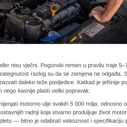
đer nisu vječni. Pogonski remen u pravilu traje 5–7
ba zategnutost razlog su da se zamjena ne odgađa. 
azvati daleko teže posljedice. Katkad je jeftinije 
m nego kasnije platiti veliki popravak.
mijenjati motorno ulje svakih 5 000 milja, odnosno 
stavnijih radnji koja stvarno produljuje život motora.
letu — bitno je odabrati viskoznost i specifikaciju 