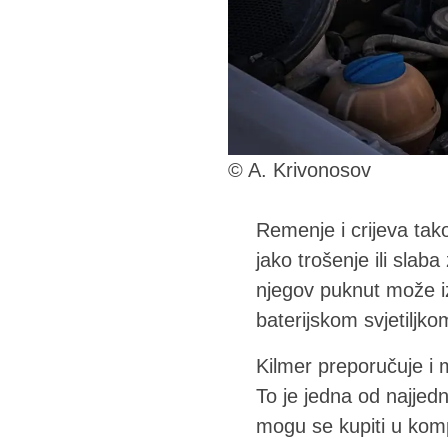
© A. Krivonosov
Remenje i crijeva tako
jako trošenje ili sla
njegov puknut može iz
baterijskom svjetiljko
Kilmer preporučuje i 
To je jedna od najjedno
mogu se kupiti u komp