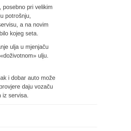
 posebno pri velikim
u potrošnju,
servisu, a na novim
ilo kojeg seta.
je ulja u mjenjaču
 «doživotnom» ulju.
Čak i dobar auto može
provjere daju vozaču
 iz servisa.