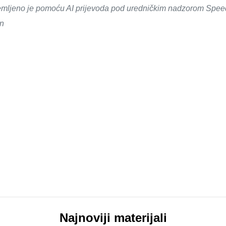
emljeno je pomoću AI prijevoda pod uredničkim nadzorom SpeedM
in
Najnoviji materijali