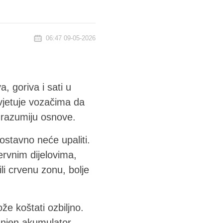
06:47 09-05-2026
, goriva i sati u
avjetuje vozačima da
 razumiju osnove.
stavno neće upaliti.
ervnim dijelovima,
li crvenu zonu, bolje
že koštati ozbiljno.
unjen akumulator