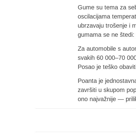
Gume su tema za sebe
oscilacijama tempera
ubrzavaju trošenje i 
gumama se ne štedi: p
Za automobile s auto
svakih 60 000–70 000 
Posao je teško obaviti
Poanta je jednostavn
završiti u skupom po
ono najvažnije — prili