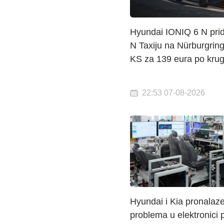
Hyundai IONIQ 6 N prid
N Taxiju na Nürburgrin
KS za 139 eura po kru
22:53 07-08-2026
Hyundai i Kia pronalaz
problema u elektronici p