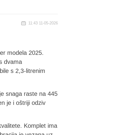
11:43 11-05-2026
orer modela 2025.
m s dvama
le s 2,3-litrenim
ije snaga raste na 445
je i oštriji odziv
kvalitete. Komplet ima
racija je vezana uz