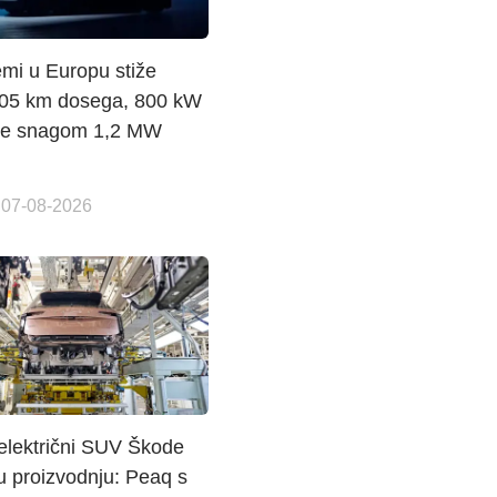
emi u Europu stiže
805 km dosega, 800 kW
nje snagom 1,2 MW
 07-08-2026
 električni SUV Škode
u proizvodnju: Peaq s