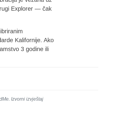
rugi Explorer — čak
ibriranim
rde Kalifornije. Ako
jamstvo 3 godine ili
e. Izvorni izvještaj