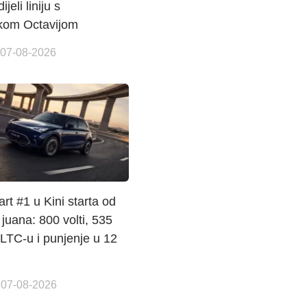
jeli liniju s
kom Octavijom
 07-08-2026
rt #1 u Kini starta od
juana: 800 volti, 535
LTC-u i punjenje u 12
 07-08-2026