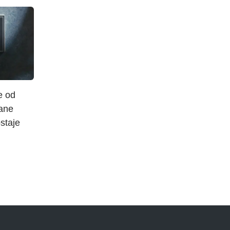
e od
ane
staje