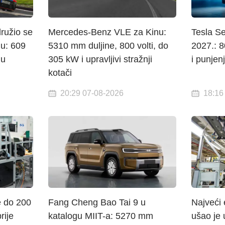
ružio se
Mercedes-Benz VLE za Kinu:
Tesla S
gu: 609
5310 mm duljine, 800 volti, do
2027.: 
gu
305 kW i upravljivi stražnji
i punje
kotači
20:29 07-08-2026
18:16
e do 200
Fang Cheng Bao Tai 9 u
Najveći
rije
katalogu MIIT-a: 5270 mm
ušao je 