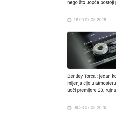
nego što uopće postoji 
16:09 07-08-2026
Bentley Torcal: jedan k
mijenja cijelu atmosferu
uoči premijere 23. rujna
09:38 07-08-2026