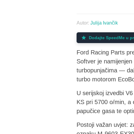
Autor:
Julija Ivančik
Dodajte SpeedMe u pr
Ford Racing Parts pre
Softver je namijenjen
turbopunjačima — dakl
turbo motorom EcoBoo
U serijskoj izvedbi V
KS pri 5700 o/min, a 
papučice gasa te opt
Postoji važan uvjet: z
oznaku M-9603-EX30A 