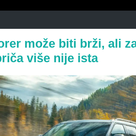
rer može biti brži, ali z
riča više nije ista