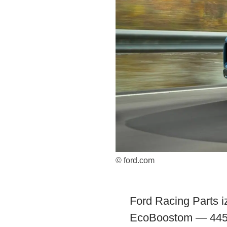
© ford.com
Ford Racing Parts 
EcoBoostom — 445 K