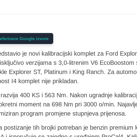
eferirane Google izvore
dstavio je novi kalibracijski komplet za Ford Expl
 isključivo verzijama s 3,0-litrenim V6 EcoBoosto
e Explorer ST, Platinum i King Ranch. Za automobi
st I4 komplet nije prikladan.
6 razvija 400 KS i 563 Nm. Nakon ugradnje kalibrac
okretni moment na 698 Nm pri 3000 o/min. Najavljen 
imiziran program promjene stupnjeva prijenosa.
a postizanje tih brojki potreban je benzin premium 
i isporučuje se zajedno s uređajem ProCal4. Kalib