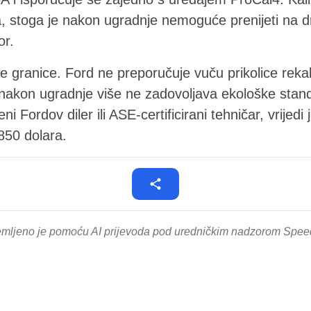
, stoga je nakon ugradnje nemoguće prenijeti na d
or.
je granice. Ford ne preporučuje vuču prikolice rekal
akon ugradnje više ne zadovoljava ekološke standa
i Fordov diler ili ASE-certificirani tehničar, vrijedi 
850 dolara.
emljeno je pomoću AI prijevoda pod uredničkim nadzorom SpeedM