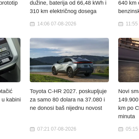
prototip
dužine, baterija od 66,48 kWh i
640 km di
310 km električnog dosega
benzins
14:06 07-08-2026
11:55
otačić
Toyota C-HR 2027. poskupljuje
Novi sma
 u kabini
za samo 80 dolara na 37.080 i
149.900 
ne donosi baš nijednu novost
km po C
minuta
07:21 07-08-2026
05:15