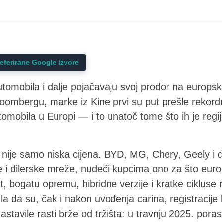
eferirane Google izvore
tomobila i dalje pojačavaju svoj prodor na europsko
oombergu, marke iz Kine prvi su put prešle rekor
utomobila u Europi — i to unatoč tome što ih je regi
 nije samo niska cijena. BYD, MG, Chery, Geely i 
e i dilerske mreže, nudeći kupcima ono za što eur
t, bogatu opremu, hibridne verzije i kratke cikluse
la da su, čak i nakon uvođenja carina, registracije 
astavile rasti brže od tržišta: u travnju 2025. por