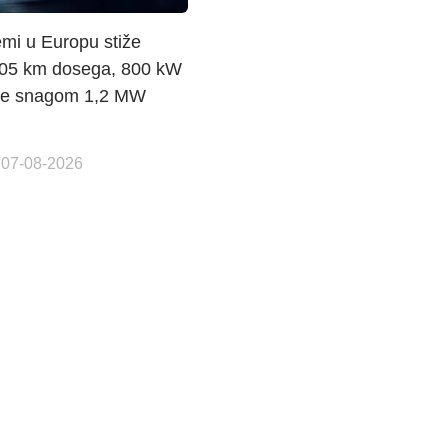
emi u Europu stiže
805 km dosega, 800 kW
nje snagom 1,2 MW
 07-08-2026