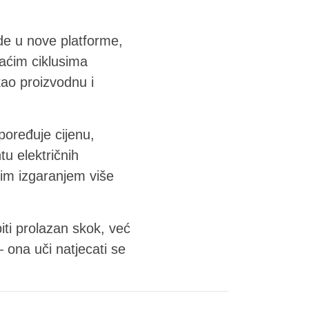
rde u nove platforme,
raćim ciklusima
kao proizvodnu i
poređuje cijenu,
u električnih
jim izgaranjem više
iti prolazan skok, već
 ona uči natjecati se