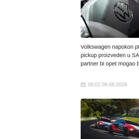
Volkswagen napokon pl
pickup proizveden u S
partner bi opet mogao b
06:02 08-08-2026