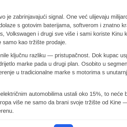
 je zabrinjavajući signal. One već ulijevaju milija
i dolaze s gotovim baterijama, softverom i znatno k
is, Volkswagen i drugi sve više i sami koriste Kinu 
 samo kao tržište prodaje.
nile ključnu razliku — pristupačnost. Dok kupac us
rijetlo marke pada u drugi plan. Osobito u segment
erenje u tradicionalne marke s motorima s unutarn
 električnim automobilima ustali oko 15%, to neće b
opa više ne samo da brani svoje tržište od Kine —
erenu.