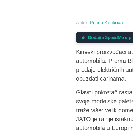
Autor:
Polina Kotikova
Dodajte SpeedMe u pr
Kineski proizvođači au
automobila. Prema Bl
prodaje električnih a
obuzdati carinama.
Glavni pokretač rasta
svoje modelske palet
traže više: velik dome
JATO je ranije istaknu
automobila u Europi n