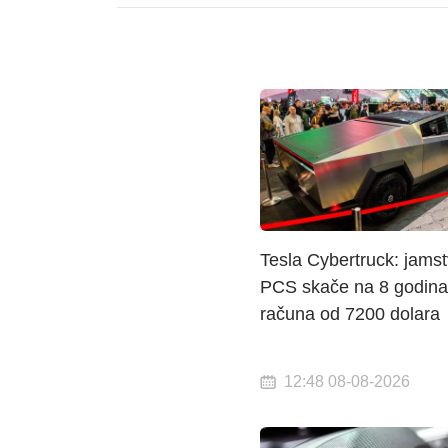
Tesla Cybertruck: jams
PCS skače na 8 godina
računa od 7200 dolara
12:48 08-08-2026