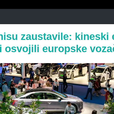
nisu zaustavile: kineski 
i osvojili europske voza