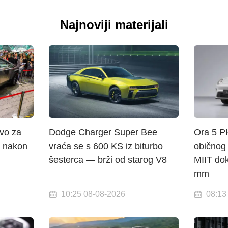
Najnoviji materijali
tvo za
Dodge Charger Super Bee
Ora 5 P
 nakon
vraća se s 600 KS iz biturbo
običnog
šesterca — brži od starog V8
MIIT do
mm
10:25 08-08-2026
08:13