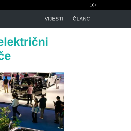
16+
VIJESTI
ČLANCI
električni
če