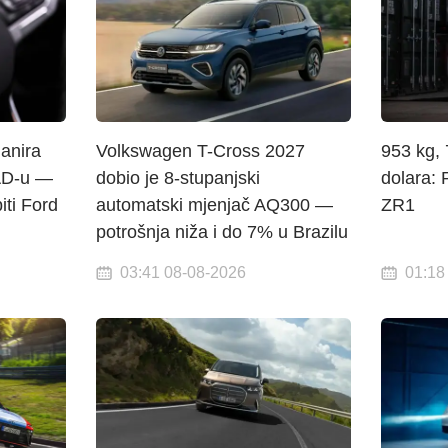
anira
Volkswagen T-Cross 2027
953 kg,
AD-u —
dobio je 8-stupanjski
dolara: 
iti Ford
automatski mjenjač AQ300 —
ZR1
potrošnja niža i do 7% u Brazilu
03:41 08-08-2026
01:18