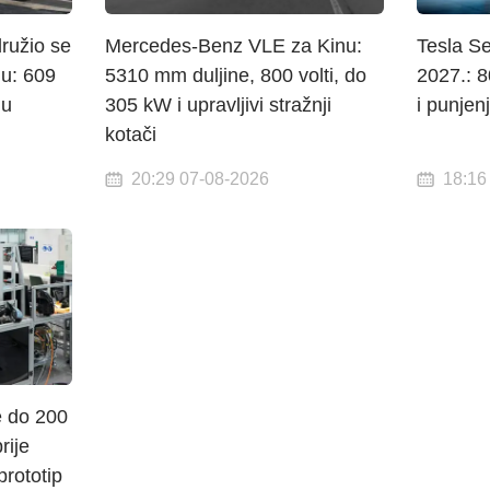
ružio se
Mercedes-Benz VLE za Kinu:
Tesla S
gu: 609
5310 mm duljine, 800 volti, do
2027.: 
gu
305 kW i upravljivi stražnji
i punje
kotači
20:29 07-08-2026
18:16
e do 200
rije
prototip