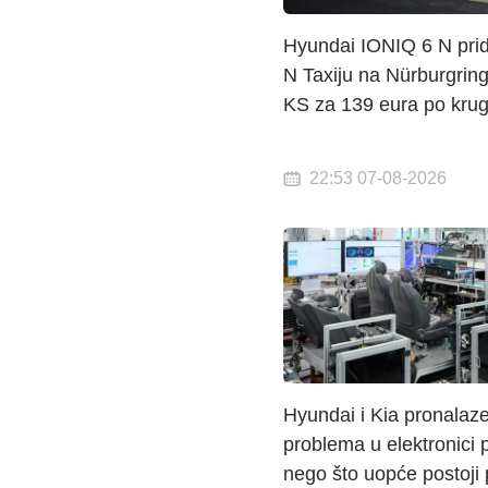
Hyundai IONIQ 6 N prid
N Taxiju na Nürburgrin
KS za 139 eura po kru
22:53 07-08-2026
Hyundai i Kia pronalaz
problema u elektronici p
nego što uopće postoji 