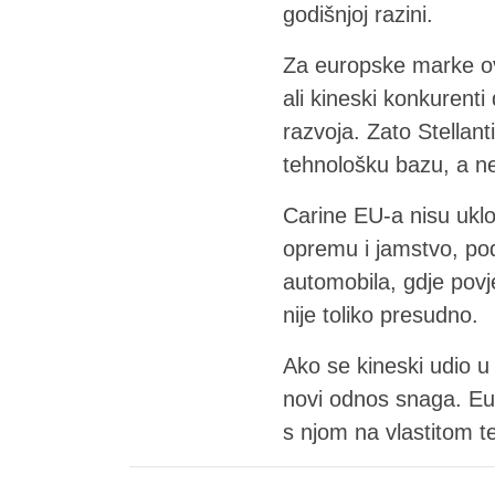
godišnjoj razini.
Za europske marke ovo
ali kineski konkurent
razvoja. Zato Stellant
tehnološku bazu, a ne
Carine EU-a nisu uklo
opremu i jamstvo, pod
automobila, gdje povj
nije toliko presudno.
Ako se kineski udio u
novi odnos snaga. Eur
s njom na vlastitom t