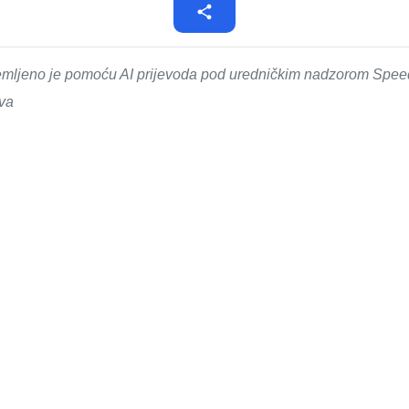
emljeno je pomoću AI prijevoda pod uredničkim nadzorom SpeedM
ova