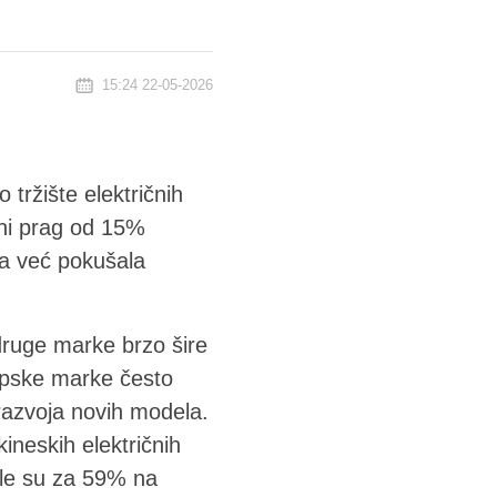
15:24 22-05-2026
 tržište električnih
dni prag od 15%
ja već pokušala
druge marke brzo šire
opske marke često
 razvoja novih modela.
kineskih električnih
asle su za 59% na