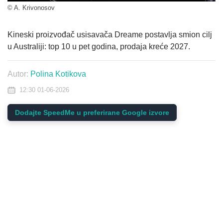
© A. Krivonosov
Kineski proizvođač usisavača Dreame postavlja smion cilj
u Australiji: top 10 u pet godina, prodaja kreće 2027.
Autor:
Polina Kotikova
12:30 01-06-2026
Dodajte SpeedMe u preferirane Google izvore