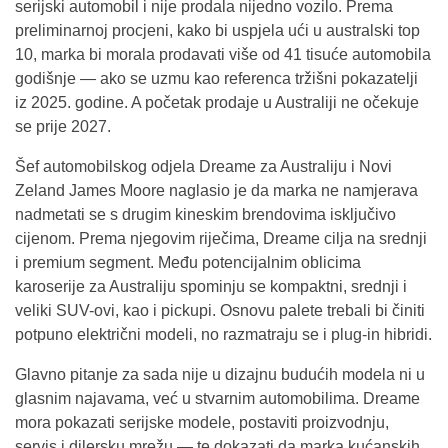
serijski automobil i nije prodala nijedno vozilo. Prema
preliminarnoj procjeni, kako bi uspjela ući u australski top
10, marka bi morala prodavati više od 41 tisuće automobila
godišnje — ako se uzmu kao referenca tržišni pokazatelji
iz 2025. godine. A početak prodaje u Australiji ne očekuje
se prije 2027.
Šef automobilskog odjela Dreame za Australiju i Novi
Zeland James Moore naglasio je da marka ne namjerava
nadmetati se s drugim kineskim brendovima isključivo
cijenom. Prema njegovim riječima, Dreame cilja na srednji
i premium segment. Među potencijalnim oblicima
karoserije za Australiju spominju se kompaktni, srednji i
veliki SUV-ovi, kao i pickupi. Osnovu palete trebali bi činiti
potpuno električni modeli, no razmatraju se i plug-in hibridi.
Glavno pitanje za sada nije u dizajnu budućih modela ni u
glasnim najavama, već u stvarnim automobilima. Dreame
mora pokazati serijske modele, postaviti proizvodnju,
servis i dilersku mrežu — te dokazati da marka kućanskih