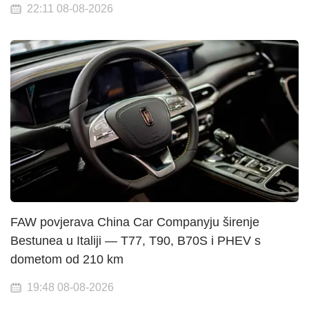
22:11 08-08-2026
FAW povjerava China Car Companyju širenje
Bestunea u Italiji — T77, T90, B70S i PHEV s
dometom od 210 km
19:48 08-08-2026