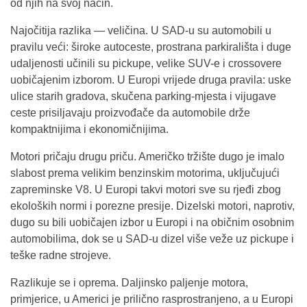
od njih na svoj način.
Najočitija razlika — veličina. U SAD-u su automobili u
pravilu veći: široke autoceste, prostrana parkirališta i duge
udaljenosti učinili su pickupe, velike SUV-e i crossovere
uobičajenim izborom. U Europi vrijede druga pravila: uske
ulice starih gradova, skučena parking-mjesta i vijugave
ceste prisiljavaju proizvođače da automobile drže
kompaktnijima i ekonomičnijima.
Motori pričaju drugu priču. Američko tržište dugo je imalo
slabost prema velikim benzinskim motorima, uključujući
zapreminske V8. U Europi takvi motori sve su rjeđi zbog
ekoloških normi i porezne presije. Dizelski motori, naprotiv,
dugo su bili uobičajen izbor u Europi i na običnim osobnim
automobilima, dok se u SAD-u dizel više veže uz pickupe i
teške radne strojeve.
Razlikuje se i oprema. Daljinsko paljenje motora,
primjerice, u Americi je prilično rasprostranjeno, a u Europi