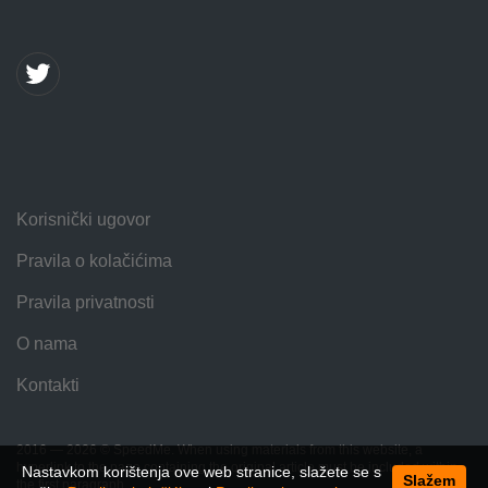
Korisnički ugovor
Pravila o kolačićima
Pravila privatnosti
O nama
Kontakti
2016 — 2026 © SpeedMe. When using materials from this website, a
hyperlink to the page containing the original article must be included within
Nastavkom korištenja ove web stranice, slažete se s
Slažem
the first paragraph.