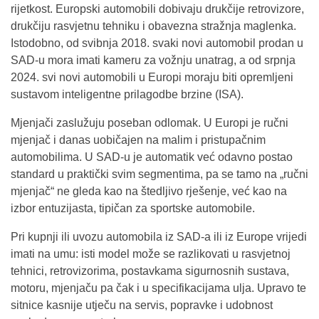
rijetkost. Europski automobili dobivaju drukčije retrovizore,
drukčiju rasvjetnu tehniku i obavezna stražnja maglenka.
Istodobno, od svibnja 2018. svaki novi automobil prodan u
SAD-u mora imati kameru za vožnju unatrag, a od srpnja
2024. svi novi automobili u Europi moraju biti opremljeni
sustavom inteligentne prilagodbe brzine (ISA).
Mjenjači zaslužuju poseban odlomak. U Europi je ručni
mjenjač i danas uobičajen na malim i pristupačnim
automobilima. U SAD-u je automatik već odavno postao
standard u praktički svim segmentima, pa se tamo na „ručni
mjenjač“ ne gleda kao na štedljivo rješenje, već kao na
izbor entuzijasta, tipičan za sportske automobile.
Pri kupnji ili uvozu automobila iz SAD-a ili iz Europe vrijedi
imati na umu: isti model može se razlikovati u rasvjetnoj
tehnici, retrovizorima, postavkama sigurnosnih sustava,
motoru, mjenjaču pa čak i u specifikacijama ulja. Upravo te
sitnice kasnije utječu na servis, popravke i udobnost