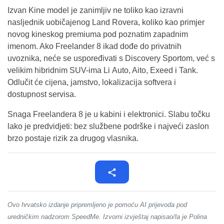
Izvan Kine model je zanimljiv ne toliko kao izravni
nasljednik uobičajenog Land Rovera, koliko kao primjer
novog kineskog premiuma pod poznatim zapadnim
imenom. Ako Freelander 8 ikad dođe do privatnih
uvoznika, neće se uspoređivati s Discovery Sportom, već s
velikim hibridnim SUV-ima Li Auto, Aito, Exeed i Tank.
Odlučit će cijena, jamstvo, lokalizacija softvera i
dostupnost servisa.
Snaga Freelandera 8 je u kabini i elektronici. Slabu točku
lako je predvidjeti: bez službene podrške i najveći zaslon
brzo postaje rizik za drugog vlasnika.
Ovo hrvatsko izdanje pripremljeno je pomoću AI prijevoda pod
uredničkim nadzorom SpeedMe. Izvorni izvještaj napisao/la je Polina