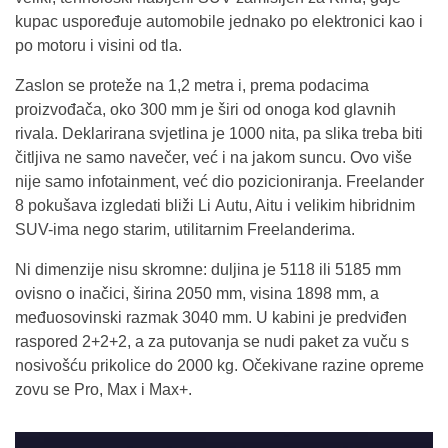
kupac uspoređuje automobile jednako po elektronici kao i
po motoru i visini od tla.
Zaslon se proteže na 1,2 metra i, prema podacima
proizvođača, oko 300 mm je širi od onoga kod glavnih
rivala. Deklarirana svjetlina je 1000 nita, pa slika treba biti
čitljiva ne samo navečer, već i na jakom suncu. Ovo više
nije samo infotainment, već dio pozicioniranja. Freelander
8 pokušava izgledati bliži Li Autu, Aitu i velikim hibridnim
SUV-ima nego starim, utilitarnim Freelanderima.
Ni dimenzije nisu skromne: duljina je 5118 ili 5185 mm
ovisno o inačici, širina 2050 mm, visina 1898 mm, a
međuosovinski razmak 3040 mm. U kabini je predviđen
raspored 2+2+2, a za putovanja se nudi paket za vuču s
nosivošću prikolice do 2000 kg. Očekivane razine opreme
zovu se Pro, Max i Max+.