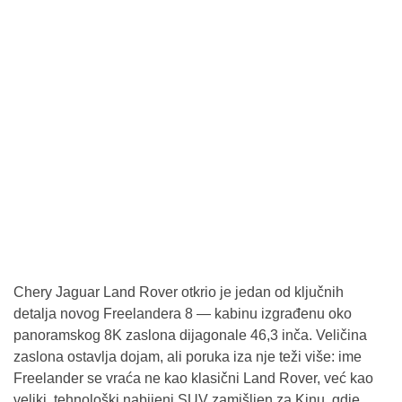
Chery Jaguar Land Rover otkrio je jedan od ključnih
detalja novog Freelandera 8 — kabinu izgrađenu oko
panoramskog 8K zaslona dijagonale 46,3 inča. Veličina
zaslona ostavlja dojam, ali poruka iza nje teži više: ime
Freelander se vraća ne kao klasični Land Rover, već kao
veliki, tehnološki nabijeni SUV zamišljen za Kinu, gdje