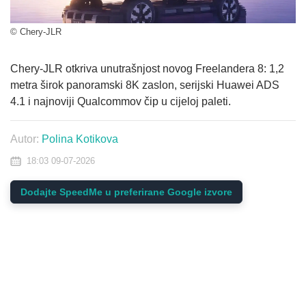
© Chery-JLR
Chery-JLR otkriva unutrašnjost novog Freelandera 8: 1,2
metra širok panoramski 8K zaslon, serijski Huawei ADS
4.1 i najnoviji Qualcommov čip u cijeloj paleti.
Autor:
Polina Kotikova
18:03 09-07-2026
Dodajte SpeedMe u preferirane Google izvore