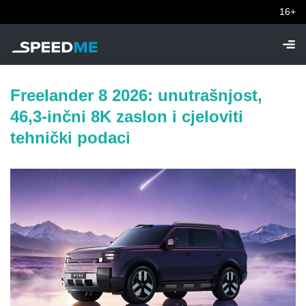
16+
Freelander 8 2026: unutrašnjost,
46,3-inčni 8K zaslon i cjeloviti
tehnički podaci