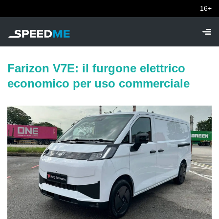
16+
Farizon V7E: il furgone elettrico
economico per uso commerciale