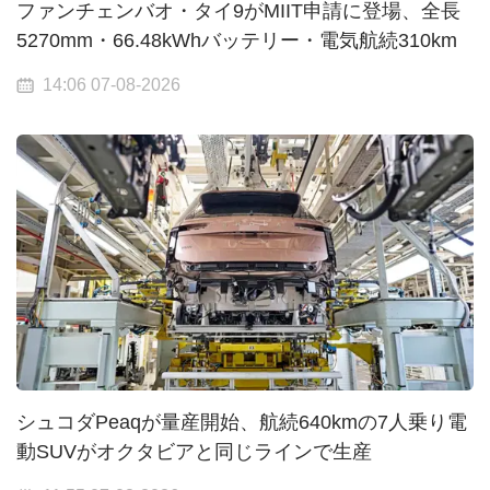
ファンチェンバオ・タイ9がMIIT申請に登場、全長
5270mm・66.48kWhバッテリー・電気航続310km
14:06 07-08-2026
シュコダPeaqが量産開始、航続640kmの7人乗り電
動SUVがオクタビアと同じラインで生産