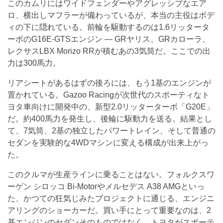
このカムリにはワイドフェンダーやアグレッシブなエア
ロ、横出しマフラーが備わっているが、本当の主役はボデ
ィの下に隠れている。前輪を駆動するのは1.6リッタータ
ーボのG16E-GTSエンジン — GRヤリス、GRカローラ、
レクサスLBX Morizo RRが積むあの3気筒だ。ここでの出
力は300馬力。
リアシートがあるはずの後ろには、もう1基のエンジンが
置かれている。Gazoo Racingが次世代のスポーティなト
ヨタ車向けに開発中の、新型2.0リッターターボ「G20E」
だ。約400馬力を発生し、後輪に駆動力を送る。結果とし
て、7気筒、2基の独立したパワートレイン、そして普通の
セダンを実験的な4WDマシンに変える構成が出来上がっ
た。
このクルマが生産ラインに乗ることはない。フォルクスワ
ーゲン シロッコ Bi-Motorやメルセデス A38 AMGといっ
た、かつての狂気じみたプロジェクトに通じる、エンジニ
アリングのショーカーだ。買い手にとって重要なのは、2
基エンジンのセダンそのものではなく、トヨタがスポーテ