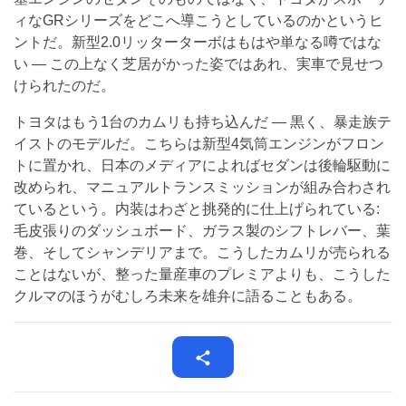
ィなGRシリーズをどこへ導こうとしているのかというヒ
ントだ。新型2.0リッターターボはもはや単なる噂ではな
い — この上なく芝居がかった姿ではあれ、実車で見せつ
けられたのだ。
トヨタはもう1台のカムリも持ち込んだ — 黒く、暴走族テ
イストのモデルだ。こちらは新型4気筒エンジンがフロン
トに置かれ、日本のメディアによればセダンは後輪駆動に
改められ、マニュアルトランスミッションが組み合わされ
ているという。内装はわざと挑発的に仕上げられている:
毛皮張りのダッシュボード、ガラス製のシフトレバー、葉
巻、そしてシャンデリアまで。こうしたカムリが売られる
ことはないが、整った量産車のプレミアよりも、こうした
クルマのほうがむしろ未来を雄弁に語ることもある。