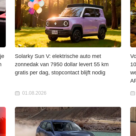
je
Solarky Sun V: elektrische auto met
Vo
n
zonnedak van 7950 dollar levert 55 km
10
gratis per dag, stopcontact blijft nodig
we
A
01.08.2026