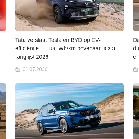
Tata verslaat Tesla en BYD op EV-
Da
efficiëntie — 106 Wh/km bovenaan ICCT-
du
ranglijst 2026
ei
31.07.2026