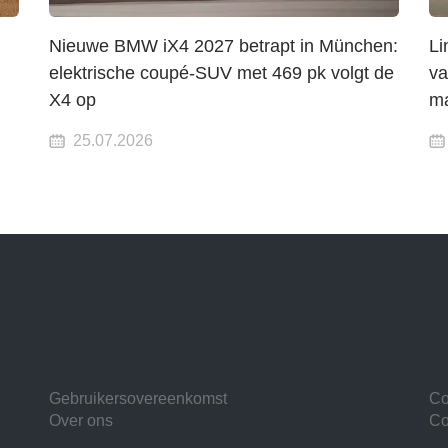
Nieuwe BMW iX4 2027 betrapt in München:
Li
elektrische coupé-SUV met 469 pk volgt de
va
X4 op
ma
25.07.2026
Gebruikersovereenkomst
Co
Over ons
Co