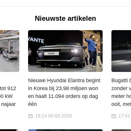
Nieuwste artikelen
Nieuwe Hyundai Elantra begint
Bugatti 
tot 912
in Korea bij 23,98 miljoen won
zonder 
00 kW
en haalt 11.094 orders op dag
meter ho
 najaar
één
ooit, me
18:14 06-08-2026
17:41