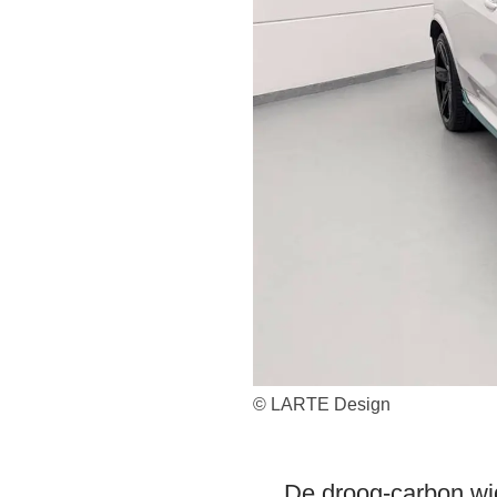
© LARTE Design
De droog-carbon wi