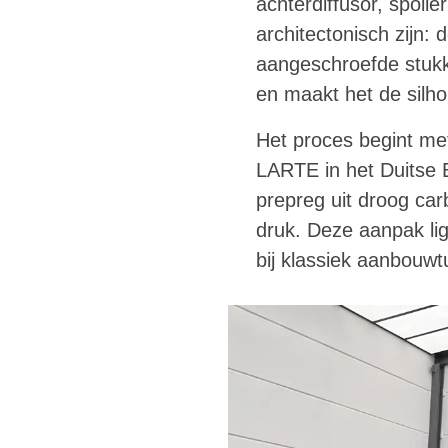
achterdiffusor, spoil
architectonisch zijn:
aangeschroefde stukk
en maakt het de silh
Het proces begint met
LARTE in het Duitse 
prepreg uit droog ca
druk. Deze aanpak lig
bij klassiek aanbouwt