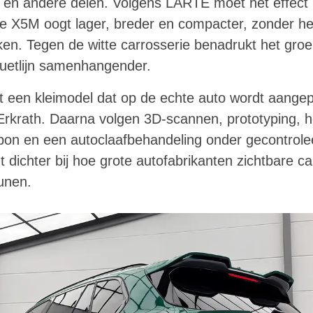
er en andere delen. Volgens LARTE moet het effect 
 de X5M oogt lager, breder en compacter, zonder he
en. Tegen de witte carrosserie benadrukt het gro
ouetlijn samenhangender.
 een kleimodel dat op de echte auto wordt aangepa
Erkrath. Daarna volgen 3D-scannen, prototyping, 
rbon en een autoclaafbehandeling onder gecontrol
t dichter bij hoe grote autofabrikanten zichtbare
unen.