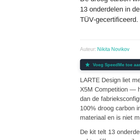
13 onderdelen in de
TÜV-gecertificeerd.
Auteur:
Nikita Novikov
Voeg SpeedMe toe aa
LARTE Design liet me
X5M Competition — he
dan de fabrieksconfigu
100% droog carbon in 
materiaal en is niet 
De kit telt 13 onderd