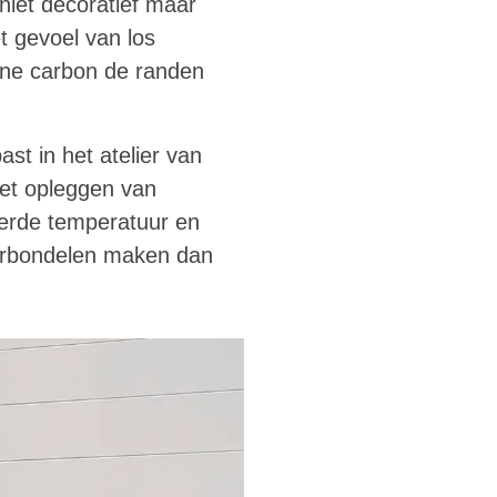
niet decoratief maar
t gevoel van los
ene carbon de randen
st in het atelier van
het opleggen van
eerde temperatuur en
 carbondelen maken dan