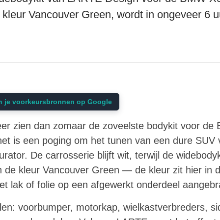
 kleur Vancouver Green, wordt in ongeveer 6 u
n je voorkeursbronnen op Google
er zien dan zomaar de zoveelste bodykit voor d
t is een poging om het tunen van een dure SUV 
rator. De carrosserie blijft wit, terwijl de widebod
de kleur Vancouver Green — de kleur zit hier in d
met lak of folie op een afgewerkt onderdeel aangebr
elen: voorbumper, motorkap, wielkastverbreders, sid