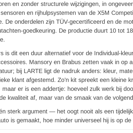
boren en zonder structurele wijzigingen, in ongevee
de sensoren en rijhulpsystemen van de X5M Competi
e. De onderdelen zijn TÜV-gecertificeerd en de mo
tachten-goedkeuring. De productie duurt 10 tot 18
e.
is dit een duur alternatief voor de Individual-kleu
essoires. Mansory en Brabus zetten vaak in op a
tuur; bij LARTE ligt de nadruk anders: kleur, mate
eke klant afgestemd. Zo’n kit spreekt een kleine 
 maar er is een addertje: hoeveel zulk werk bij do
 de kwaliteit af, maar van de smaak van de volgen
n sterk argument — het oogt nooit als een tijdelij
auto is gemaakt, hoe minder universeel hij is op 