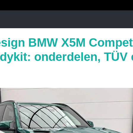
sign BMW X5M Competi
dykit: onderdelen, TÜV 