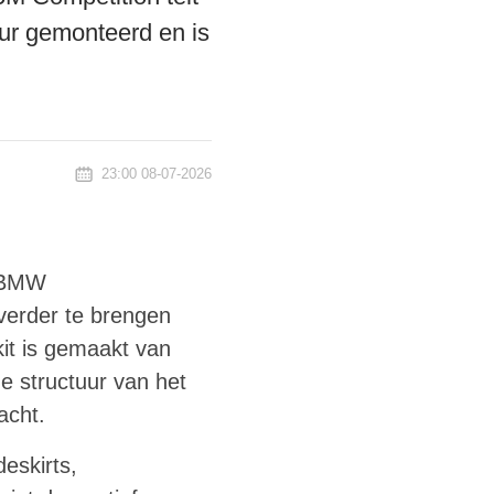
ur gemonteerd en is
23:00 08-07-2026
e BMW
verder te brengen
ykit is gemaakt van
e structuur van het
acht.
eskirts,