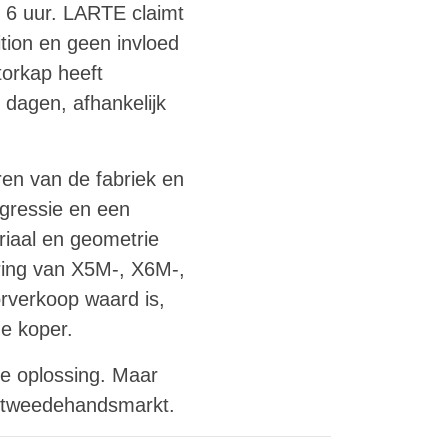
r 6 uur. LARTE claimt
tion en geen invloed
torkap heeft
 dagen, afhankelijk
ren van de fabriek en
gressie en een
riaal en geometrie
kring van X5M-, X6M-,
orverkoop waard is,
de koper.
ke oplossing. Maar
de tweedehandsmarkt.