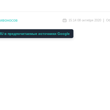
ривоносов
|
15:14 08 октября 2020
Об
U в предпочитаемые источники Google