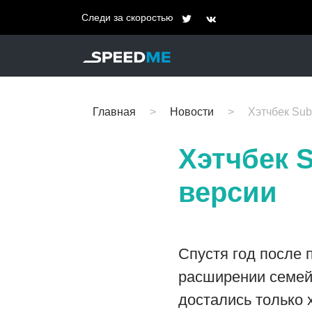
Следи за скоростью
Главная
Новости
Хэтчбек Sub
Хэтчбек 
версии
Спустя год после 
расширении семейс
достались только 