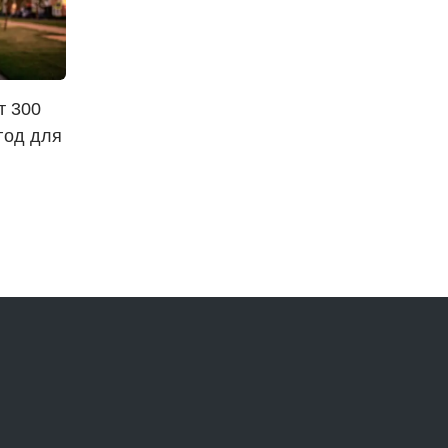
т 300
год для