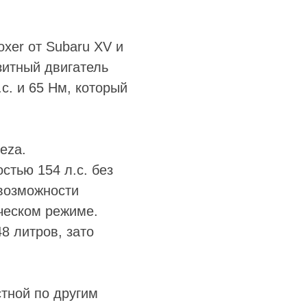
xer от Subaru XV и
зитный двигатель
с. и 65 Нм, который
eza.
тью 154 л.с. без
 возможности
ическом режиме.
8 литров, зато
стной по другим