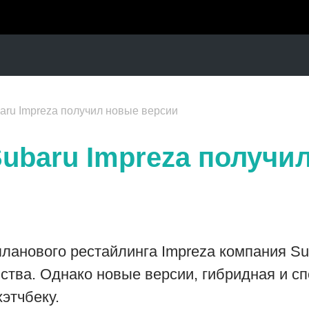
aru Impreza получил новые версии
Subaru Impreza получи
планового рестайлинга Impreza компания S
тва. Однако новые версии, гибридная и сп
хэтчбеку.