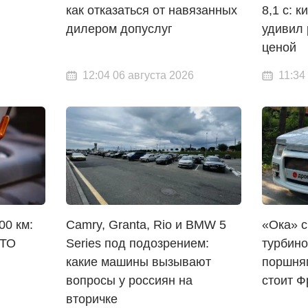
как отказаться от навязанных
8,1 с: 
дилером допуслуг
удивил 
ценой
12:04 06 августа 2026
11:34
00 км:
Camry, Granta, Rio и BMW 5
«Ока» с
СТО
Series под подозрением:
турбино
какие машины вызывают
поршням
вопросы у россиян на
стоит 
вторичке