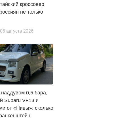
китайский кроссовер
россиян не только
 06 августа 2026
 наддувом 0,5 бара,
й Subaru VF13 и
и от «Нивы»: сколько
Франкенштейн