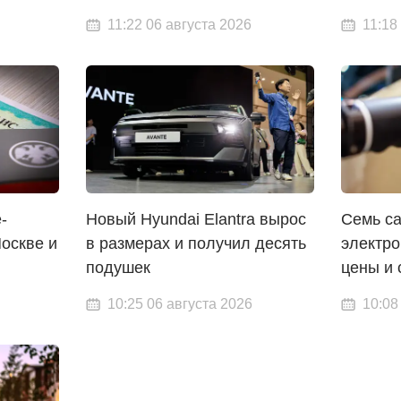
11:22 06 августа 2026
11:18
-
Новый Hyundai Elantra вырос
Семь с
оскве и
в размерах и получил десять
электро
подушек
цены и 
10:25 06 августа 2026
10:08