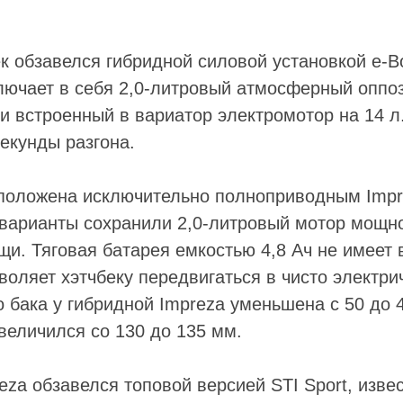
к обзавелся гибридной силовой установкой e-Bo
ключает в себя 2,0-литровый атмосферный оппо
и встроенный в вариатор электромотор на 14 л.
екунды разгона.
положена исключительно полноприводным Impr
арианты сохранили 2,0-литровый мотор мощнос
щи. Тяговая батарея емкостью 4,8 Ач не имеет
воляет хэтчбеку передвигаться в чисто электр
 бака у гибридной Impreza уменьшена с 50 до 4
величился со 130 до 135 мм.
eza обзавелся топовой версией STI Sport, изве