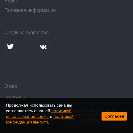
Видео
Полезная информация
Следи за скоростью
О нас
Контакты
Продолжая использовать сайт, вы
соглашаетесь с нашей
политикой
2016 — 2026 © SpeedMe. При использовании материалов сайта
обязательным условием является наличие гиперссылки в пределах
Согласен
использования cookie
и
политикой
первого абзаца на страницу расположения исходной статьи
конфиденциальности
.