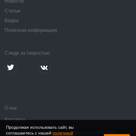
Новости
Статьи
Видео
Полезная информация
Следи за скоростью
О нас
Контакты
Продолжая использовать сайт, вы
2016 — 2026 © SpeedMe. При использовании материалов сайта
соглашаетесь с нашей
политикой