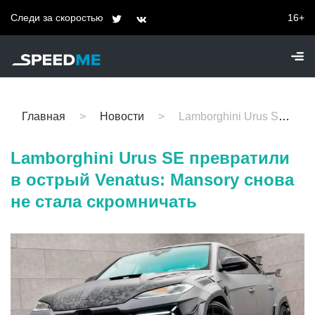
Следи за скоростью
16+
Главная
Новости
Lamborghini Urus SE превратили в острый Venatus: Mansory снова не стала скромничать
Lamborghini Urus SE превратили
в острый Venatus: Mansory снова
не стала скромничать