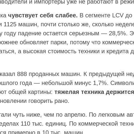
изводители и импортеры уже не работают в режи
ика
чувствует себя слабее.
В сегменте LCV до 
 1125 машин, почти столько же, сколько недел
у году падение остается серьезным — 28,5%. Э
орожнее обновляет парки, потому что коммерче
ться, а высокая стоимость техники и кредита д
оказал 888 проданных машин. К предыдущей не
рошлого года — небольшой минус 1,7%. Символ
ют общей картины:
тяжелая техника держится
новлении говорить рано.
али чуть ниже, чем по апрелю. По легковым а
ределах 110 тыс. единиц. По коммерческой тех
ся примерно в 10 тыс. машин.