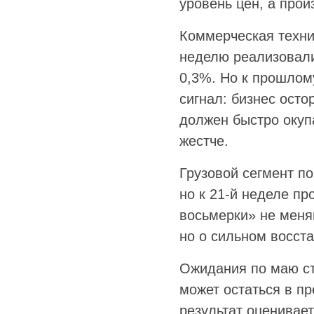
уровень цен, а про
Коммерческая техн
неделю реализовали
0,3%. Но к прошлом
сигнал: бизнес ост
должен быстро окупа
жестче.
Грузовой сегмент п
но к 21-й неделе п
восьмерки» не меня
но о сильном восста
Ожидания по маю ст
может остаться в п
результат оценивает