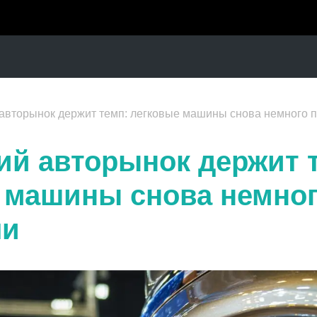
 авторынок держит темп: легковые машины снова немного 
ий авторынок держит 
 машины снова немно
ли