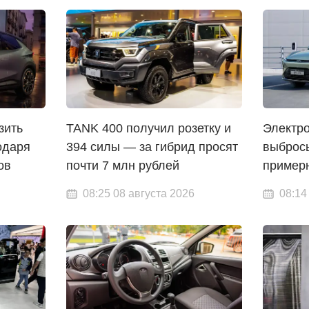
зить
TANK 400 получил розетку и
Электр
одаря
394 силы — за гибрид просят
выброс
ов
почти 7 млн рублей
примерн
08:25 08 августа 2026
08:14