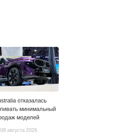
tralia отказалась
вливать минимальный
продаж моделей
 08 августа 2026