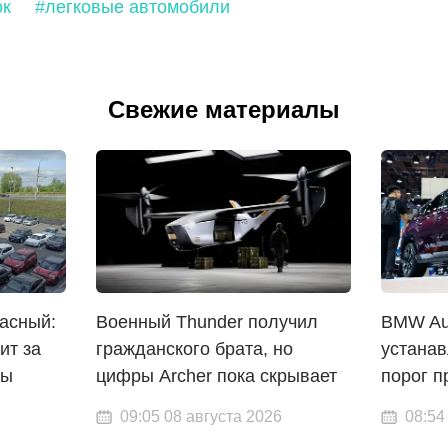
ок
#легковые автомобили
Свежие материалы
асный:
Военный Thunder получил
BMW Aus
ит за
гражданского брата, но
устана
ны
цифры Archer пока скрывает
порог 
09:05 08 августа 2026
08:54