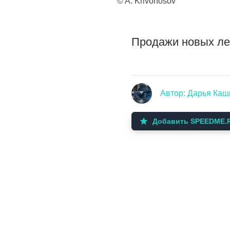
© A. Krivonosov
Продажи новых лег
Автор: Дарья Ка
Добавить SPEEDME.R