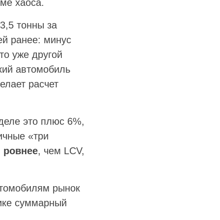
ме хаоса.
3,5 тонны за
ей ранее: минус
то уже другой
ский автомобиль
елает расчет
деле это плюс 6%,
ичные «три
 ровнее
, чем LCV,
втомобилям рынок
нике суммарный