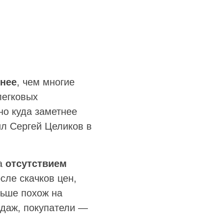
йнее
, чем многие
легковых
о куда заметнее
ил Сергей Целиков в
 а
отсутствием
сле скачков цен,
льше похож на
одаж, покупатели —