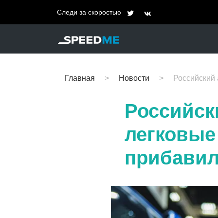
Следи за скоростью
Главная
Новости
Российский
Российск
легковые
прибави