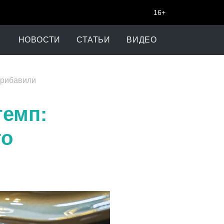
16+
НОВОСТИ
СТАТЬИ
ВИДЕО
прибавили
темп:
го