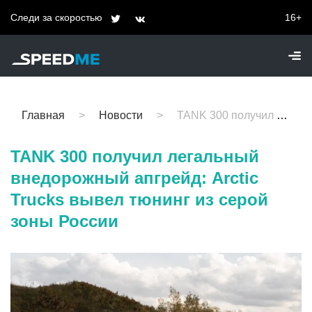
Следи за скоростью
16+
Главная
Новости
TANK 300 получил легальный внедорожный апгрейд: Arctic Trucks вывел тюнинг из серой зоны России
TANK 300 получил легальный
внедорожный апгрейд: Arctic
Trucks вывел тюнинг из серой
зоны России