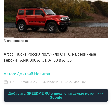
© arctictrucks.ru
Arctic Trucks Россия получило ОТТС на серийные
версии TANK 300 AT31, AT33 и AT35
Автор: Дмитрий Новиков
|
11:19 27 мая 2026
Обновлено:
11:23 27 мая 2026
Добавить SPEEDME.RU в предпочитаемые источники
Google