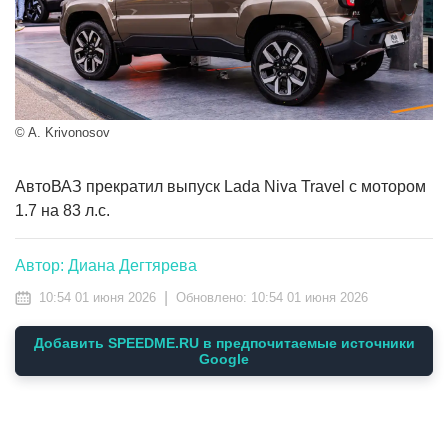
© A. Krivonosov
АвтоВАЗ прекратил выпуск Lada Niva Travel с мотором
1.7 на 83 л.с.
Автор: Диана Дегтярева
|
10:54 01 июня 2026
Обновлено:
10:54 01 июня 2026
Добавить SPEEDME.RU в предпочитаемые источники
Google