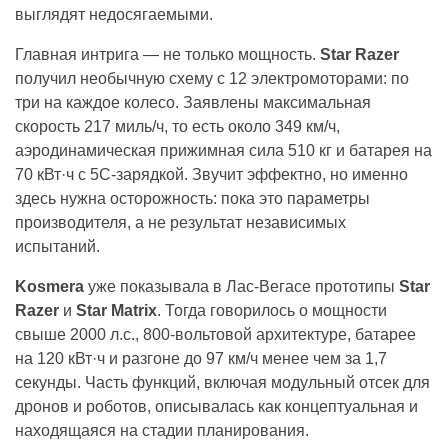
выглядят недосягаемыми.
Главная интрига — не только мощность.
Star Razer
получил необычную схему с 12 электромоторами: по
три на каждое колесо. Заявлены максимальная
скорость 217 миль/ч, то есть около 349 км/ч,
аэродинамическая прижимная сила 510 кг и батарея на
70 кВт·ч с 5C-зарядкой. Звучит эффектно, но именно
здесь нужна осторожность: пока это параметры
производителя, а не результат независимых
испытаний.
Kosmera
уже показывала в Лас-Вегасе прототипы
Star
Razer
и
Star Matrix
. Тогда говорилось о мощности
свыше 2000 л.с., 800-вольтовой архитектуре, батарее
на 120 кВт·ч и разгоне до 97 км/ч менее чем за 1,7
секунды. Часть функций, включая модульный отсек для
дронов и роботов, описывалась как концептуальная и
находящаяся на стадии планирования.