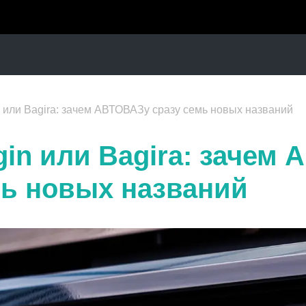
 или Bagira: зачем АВТОВАЗу сразу семь новых названий
gin или Bagira: зачем
мь новых названий