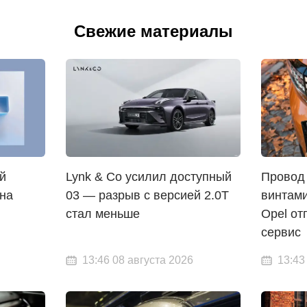
Свежие материалы
й
Lynk & Co усилил доступный
Провод
 на
03 — разрыв с версией 2.0T
винтами
стал меньше
Opel от
сервис
13:46 08 августа 2026
13:43