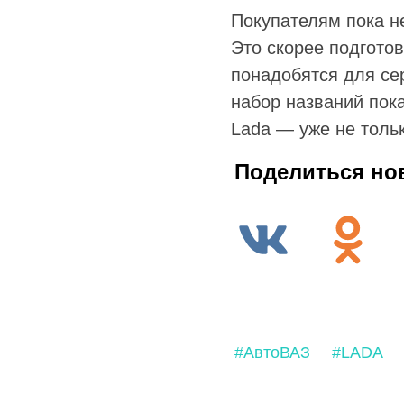
Покупателям пока не
Это скорее подгото
понадобятся для се
набор названий пок
Lada — уже не тольк
Поделиться но
#АвтоВАЗ
#LADA