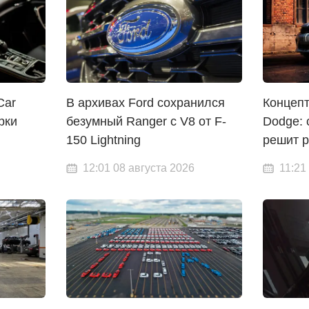
Car
В архивах Ford сохранился
Концепт
рки
безумный Ranger с V8 от F-
Dodge: 
150 Lightning
решит р
12:01 08 августа 2026
11:21