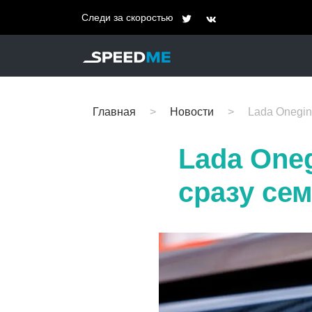
Следи за скоростью
Главная
Новости
Lada Onegin
Lada One
сразу се