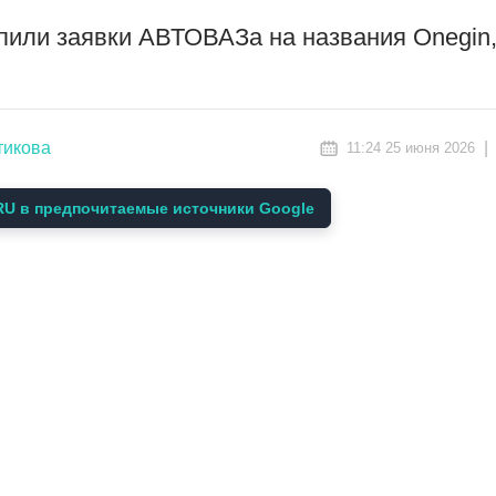
пили заявки АВТОВАЗа на названия Onegin, 
тикова
|
11:24 25 июня 2026
U в предпочитаемые источники Google