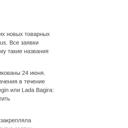
их новых товарных
eus. Все заявки
му такие названия
икованы 24 июня.
ачения в течение
gin или Lada Bagira:
тить
 закрепляла