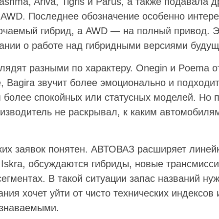
shma, Ariva, Tigris и Parus, а также подавала д
 AWD. Последнее обозначение особенно интер
ючаемый гибрид, а AWD — на полный привод. Э
ании о работе над гибридными версиями будущ
лядят разными по характеру. Onegin и Poema 
, Bagira звучит более эмоционально и подходит
я более спокойных или статусных моделей. Но 
изводитель не раскрывал, к каким автомобилям
их заявок понятен. АВТОВАЗ расширяет линейк
 Iskra, обсуждаются гибриды, новые трансмисс
егментах. В такой ситуации запас названий нуж
ния хочет уйти от чисто технических индексов
узнаваемыми.