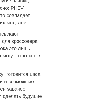
ругие заявки,
есно: PHEV
то совпадает
их моделей.
отсылают
 для кроссовера,
пока это лишь
 могут относиться
у: готовится Lada
ии и возможные
ен заранее,
 и сделать будущие