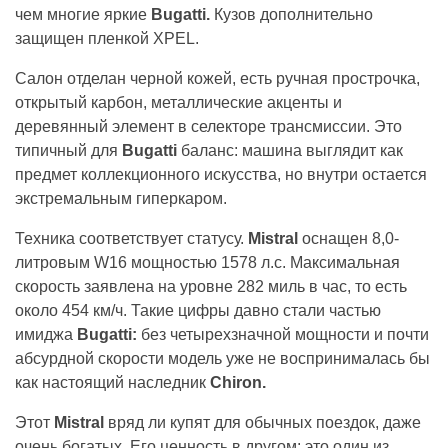
чем многие яркие
Bugatti.
Кузов дополнительно
защищен пленкой XPEL.
Салон отделан черной кожей, есть ручная прострочка,
открытый карбон, металлические акценты и
деревянный элемент в селекторе трансмиссии. Это
типичный для
Bugatti
баланс: машина выглядит как
предмет коллекционного искусства, но внутри остается
экстремальным гиперкаром.
Техника соответствует статусу.
Mistral
оснащен 8,0-
литровым W16 мощностью 1578 л.с. Максимальная
скорость заявлена на уровне 282 миль в час, то есть
около 454 км/ч. Такие цифры давно стали частью
имиджа
Bugatti:
без четырехзначной мощности и почти
абсурдной скорости модель уже не воспринималась бы
как настоящий наследник
Chiron.
Этот
Mistral
вряд ли купят для обычных поездок, даже
очень богатых. Его ценность в другом: это один из