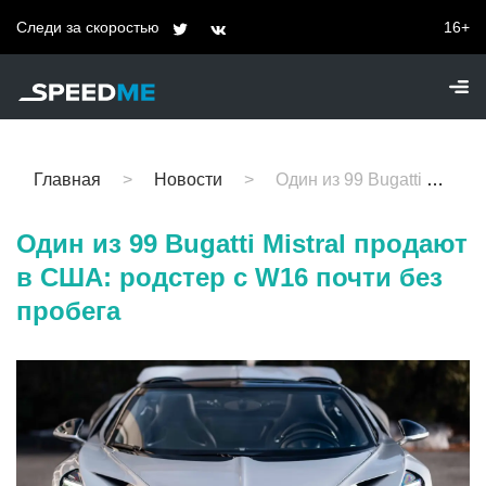
Следи за скоростью
16+
Главная
Новости
Один из 99 Bugatti Mistral продают в США: родстер с W16 почти без пробега
Один из 99 Bugatti Mistral продают
в США: родстер с W16 почти без
пробега