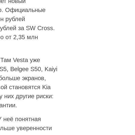
чет новый
ью. Официальные
лн рублей
рублей за SW Cross.
о от 2,35 млн
 Там Vesta уже
5, Belgee S50, Kaiyi
 больше экранов,
ой становятся Kia
у них другие риски:
антии.
У неё понятная
ольше уверенности