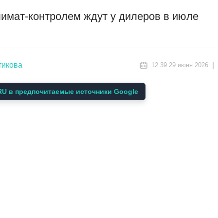
лимат-контролем ждут у дилеров в июле
тикова
|
12:39 29 июня 2026
U в предпочитаемые источники Google