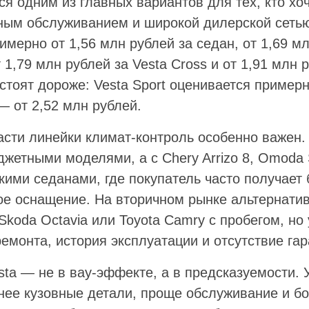
ся одним из главных вариантов для тех, кто хо
тным обслуживанием и широкой дилерской сет
мерно от 1,56 млн рублей за седан, от 1,69 м
 1,79 млн рублей за Vesta Cross и от 1,91 млн 
тоят дороже: Vesta Sport оценивается примерн
— от 2,52 млн рублей.
асти линейки климат-контроль особенно важен.
жетными моделями, а с Chery Arrizo 8, Omoda S
кими седанами, где покупатель часто получает
ое оснащение. На вторичном рынке альтернатив
 Skoda Octavia или Toyota Camry с пробегом, но 
ремонта, история эксплуатации и отсутствие гар
ta — не в вау-эффекте, а в предсказуемости. 
пнее кузовные детали, проще обслуживание и б