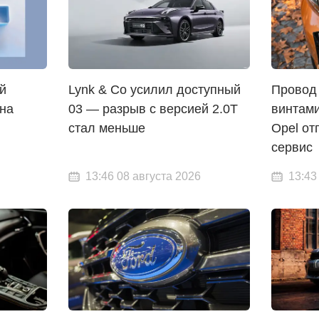
й
Lynk & Co усилил доступный
Провод
 на
03 — разрыв с версией 2.0T
винтами
стал меньше
Opel от
сервис
13:46 08 августа 2026
13:43