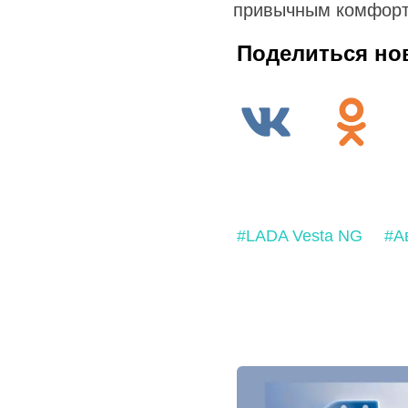
привычным комфорто
Поделиться но
#LADA Vesta NG
#А