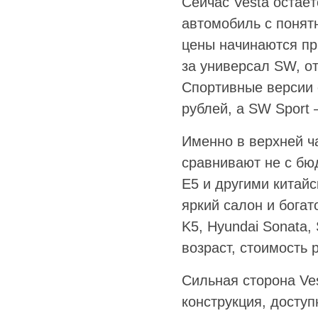
Сейчас Vesta остаёт
автомобиль с поня
цены начинаются при
за универсал SW, от
Спортивные версии с
рублей, а SW Sport 
Именно в верхней ч
сравнивают не с бюд
E5 и другими китайс
яркий салон и богат
K5, Hyundai Sonata,
возраст, стоимость 
Сильная сторона Ves
конструкция, досту