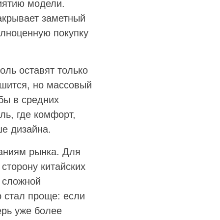
иятию модели.
закрывает заметный
олноценную покупку
оль оставят только
шится, но массовый
 бы в средних
ль, где комфорт,
ше дизайна.
даниям рынка. Для
 сторону китайских
, сложной
 стал проще: если
ерь уже более