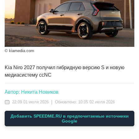
© kiamedia.com
Kia Niro 2027 получил гибридную версию S и новую
медиасистему ccNC
Автор: Никита Новиков
|
22:09 01 июля 2026
Обновлено:
10:05 02 июля 2026
Добавить SPEEDME.RU в предпочитаемые источники
Google