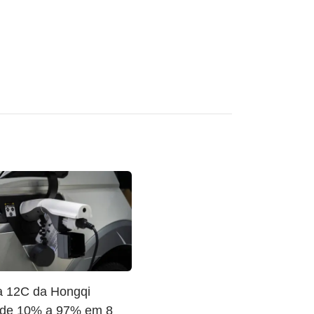
ia 12C da Hongqi
 de 10% a 97% em 8