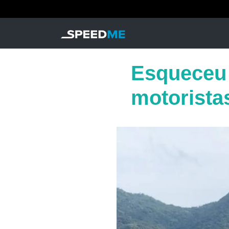
Esqueceu 
motorista