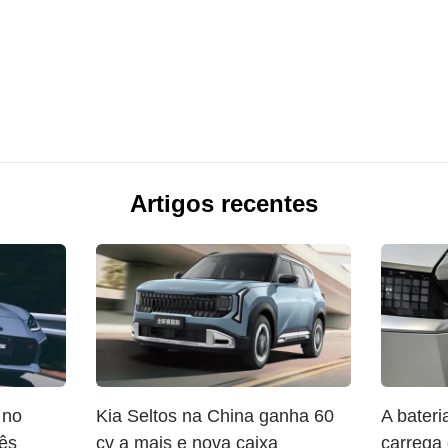
Artigos recentes
 no
Kia Seltos na China ganha 60
A bater
ês
cv a mais e nova caixa
carrega