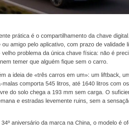
nte prática é o compartilhamento da chave digita
ou amigo pelo aplicativo, com prazo de validade l
 o velho problema da única chave física: não é prec
 nem temer que alguém fique sem o carro.
m a ideia de «três carros em um»: um liftback, 
-malas comporta 545 litros, até 1640 litros com os
 livre do solo chega a 193 mm sem carga. O suficie
emana e estradas levemente ruins, sem a sensaç
º aniversário da marca na China, o modelo é ofer