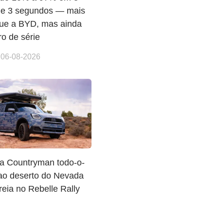
 e 3 segundos — mais
que a BYD, mas ainda
o de série
 06-08-2026
va Countryman todo-o-
 ao deserto do Nevada
reia no Rebelle Rally