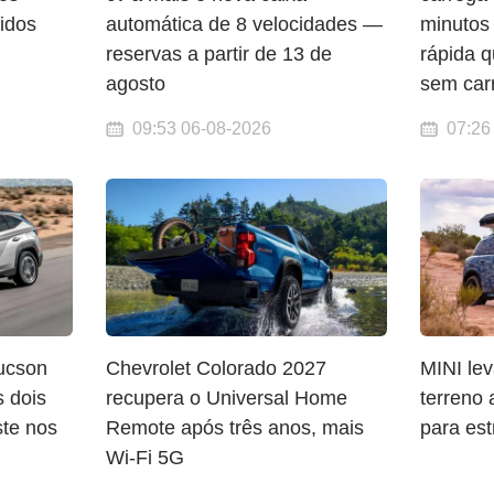
idos
automática de 8 velocidades —
minutos
reservas a partir de 13 de
rápida 
agosto
sem carr
09:53 06-08-2026
07:26
ucson
Chevrolet Colorado 2027
MINI le
s dois
recupera o Universal Home
terreno
ste nos
Remote após três anos, mais
para est
Wi-Fi 5G