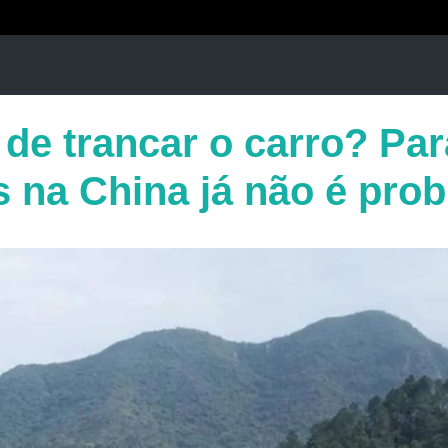
de trancar o carro? Par
s na China já não é pro