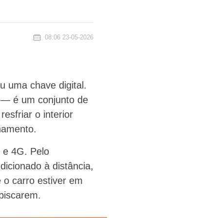
08:06 23-05-2026
u uma chave digital.
 — é um conjunto de
esfriar o interior
onamento.
 e 4G. Pelo
dicionado à distância,
e o carro estiver em
 piscarem.