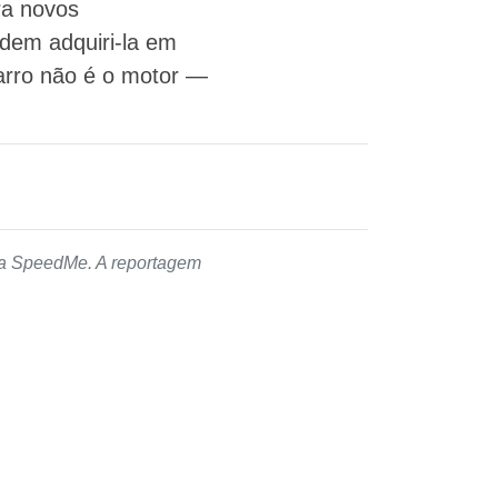
ra novos
dem adquiri-la em
arro não é o motor —
 da SpeedMe. A reportagem