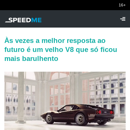
16+
Às vezes a melhor resposta ao
futuro é um velho V8 que só ficou
mais barulhento