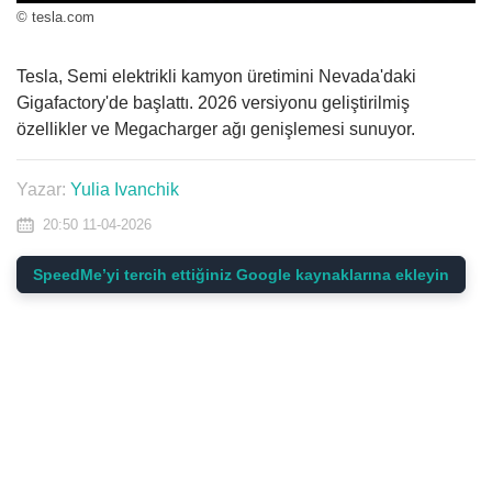
© tesla.com
Tesla, Semi elektrikli kamyon üretimini Nevada'daki
Gigafactory'de başlattı. 2026 versiyonu geliştirilmiş
özellikler ve Megacharger ağı genişlemesi sunuyor.
Yazar:
Yulia Ivanchik
20:50 11-04-2026
SpeedMe’yi tercih ettiğiniz Google kaynaklarına ekleyin