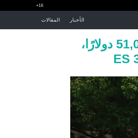
16+
الأخبار
المقالات
لكزس ES 350h: الهجين ينطلق من 51,095 دولارًا،