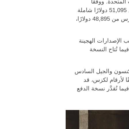
E الهجينة موديل 2026 في الولايات المتحدة. ووفقًا
لوسائل إعلام أمريكية، يصل السيدان إلى الوكلاء في يونيو، وتنطلق أسعاره من 51,095 دولارًا شاملة
رسوم الشحن. وللمقارنة، يبدأ سعر النسخة الكهربائية ES 350e على موقع لكزس من 48,895 دولارًا،
ي يضم إلى جانب الإصدارات الهجينة
يما تُتاح النسخة
2 لتر يعمل وفق دورة أتكنسون والجيل السادس
لقوة الإجمالية للنظام 244 حصانًا. ووفقًا لأرقام لكزس، قد
 في النسخة ذات الدفع الأمامي إلى 5.1 لتر لكل 100 كم، فيما تُقدَّر نسخة الدفع