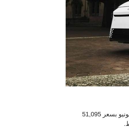
ستطلق لكزس ES 350h الهجين موديل 2026 في الولايات المتحدة في يونيو بسعر 51,095