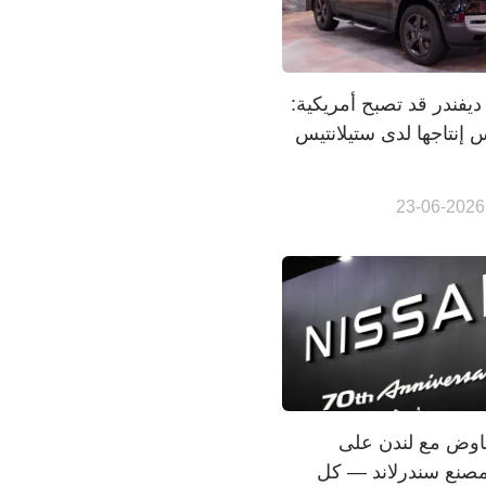
 ديفندر قد تصبح أمريكية:
فاوض مع لندن على
صنع سندرلاند — كل