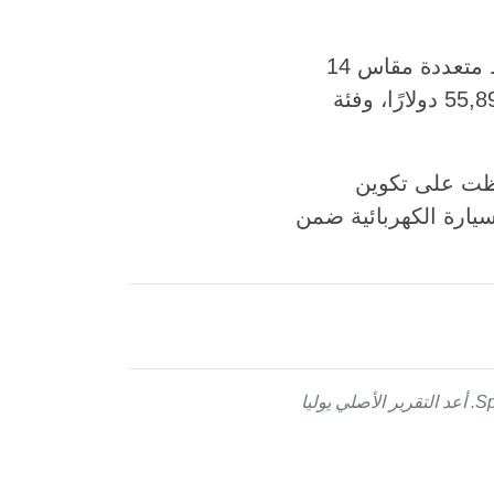
تتضمن قائمة التجهيزات منظومة Lexus Safety System+ 4.0، وشاشة وسائط متعددة مقاس 14
بوصة، ولوحة عدّادات رقمية مقاس 12.3 بوصة. وتنطلق فئة Premium+ من 55,895 دولارًا، وفئة
نسختها الهجينة حافظت على تكوين
سيارة الكهربائية ضمن
تم إعداد هذه النسخة العربية باستخدام الترجمة بالذكاء الاصطناعي تحت إشراف تحريري من SpeedMe. أعد التقرير الأصلي يوليا