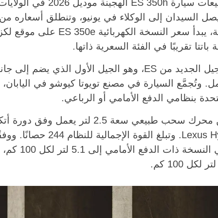
تستعد لكزس لإطلاق مبيعات سيارة S 350h
باتتا تقريبًا في الفئة السعرية ذاتها.
تعتمد ES 350h على الجيل الجديد من ES، وهو الجيل الأول الذ
. وتُجمَّع السيارة في مصنع تويوتا كيوشو في اليابان، ف
تحدة بنظامي الدفع الأمامي أو الرباعي.
تجمع منظومة الدفع بين محرك سحب طبيعي سعة .5
من نظام Lexus Hybrid System. وتبلغ ا
يصل استهلاك الوقود