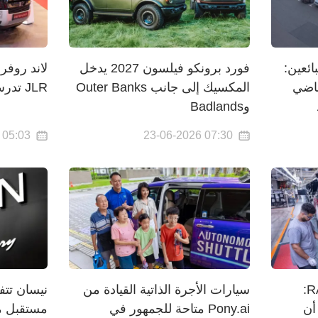
ائعين:
فورد برونكو فيلسون 2027 يدخل
لاند روفر
شف ماضي
المكسيك إلى جانب Outer Banks
JLR تدرس إنتاجها لدى ستيلانتيس
وBadlands
05:03 23-06-2026
07:30 23-06-2026
تويوتا تعيد هيكلة إنتاج RAV4:
سيارات الأجرة الذاتية القيادة من
نيسان تت
أن
Pony.ai متاحة للجمهور في
مستقبل م