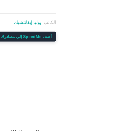
الكاتب:
يوليا إيفانتشيك
أضف SpeedMe إلى مصادرك المفضلة على Google