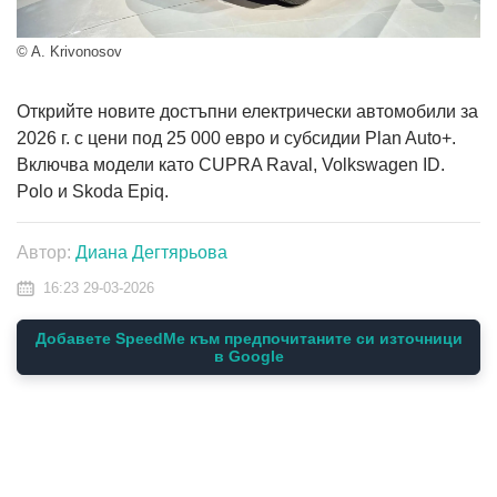
© A. Krivonosov
Открийте новите достъпни електрически автомобили за
2026 г. с цени под 25 000 евро и субсидии Plan Auto+.
Включва модели като CUPRA Raval, Volkswagen ID.
Polo и Skoda Epiq.
Автор:
Диана Дегтярьова
16:23 29-03-2026
Добавете SpeedMe към предпочитаните си източници
в Google