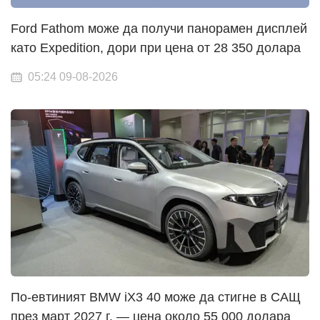
Ford Fathom може да получи панорамен дисплей
като Expedition, дори при цена от 28 350 долара
05:24 09-08-2026
По-евтиният BMW iX3 40 може да стигне в САЩ
през март 2027 г. — цена около 55 000 долара