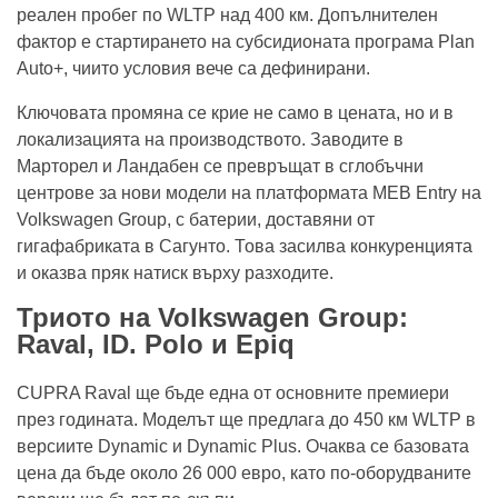
реален пробег по WLTP над 400 км. Допълнителен
фактор е стартирането на субсидионата програма Plan
Auto+, чиито условия вече са дефинирани.
Ключовата промяна се крие не само в цената, но и в
локализацията на производството. Заводите в
Марторел и Ландабен се превръщат в сглобъчни
центрове за нови модели на платформата MEB Entry на
Volkswagen Group, с батерии, доставяни от
гигафабриката в Сагунто. Това засилва конкуренцията
и оказва пряк натиск върху разходите.
Триото на Volkswagen Group:
Raval, ID. Polo и Epiq
CUPRA Raval ще бъде една от основните премиери
през годината. Моделът ще предлага до 450 км WLTP в
версиите Dynamic и Dynamic Plus. Очаква се базовата
цена да бъде около 26 000 евро, като по-оборудваните