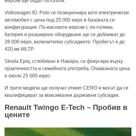
версии ще бъдат по-скъпи.
Volkswagen ID. Polo се позиционира като електрически
автомобил с цена под 25 000 евро в базовата си
конфигурация. По-високите версии с по-голяма
батерия и разширено оборудване ще се доближат до
28 000 евро, включително субсидиите. Пробегът е до
420 км WLTP.
Skoda Epiq, сглобяван в Навара, се фокусира върху
практичността и семейната употреба. Очакваната цена
е около 25 000 евро.
И трите модела ще получат етикет CERO и могат да се
квалифицират за максимални държавни субсидии.
Renault Twingo E-Tech – Пробив в
цените