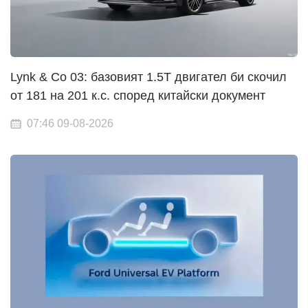
Lynk & Co 03: базовият 1.5T двигател би скочил
от 181 на 201 к.с. според китайски документ
07:46 09-08-2026