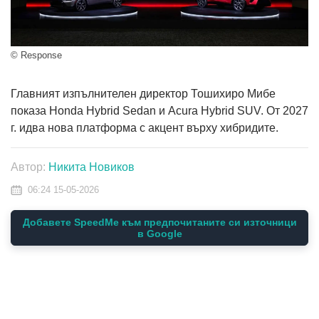
© Response
Главният изпълнителен директор Тошихиро Мибе
показа Honda Hybrid Sedan и Acura Hybrid SUV. От 2027
г. идва нова платформа с акцент върху хибридите.
Автор:
Никита Новиков
06:24 15-05-2026
Добавете SpeedMe към предпочитаните си източници
в Google