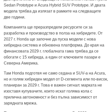
Sedan Prototype и Acura Hybrid SUV Prototype. И двата
модела трябва да излязат в рамките на следващите
две години.
Компанията ще преразпредели ресурсите си за
разработка и производство в полза на хибридите. От
2027 г. Honda ще започне да пуска модели с нова
хибридна система и обновена платформа. До края на
финансовата 2029 г. глобалната гама трябва да се
обогати с 15 хибрида, а един от ключовите пазари е
Северна Америка.
Там Honda подготвя не само седана и SUV-а на Acura,
но и голям хибриден модел от D-сегмента или по-висок,
планиран за 2029 г. Това е важен сигнал: марката не
изоставя купувачите, които искат голяма кола с
прилична автономност и без пълна зависимост от
зарядната мрежа.