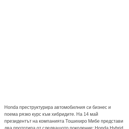
Honda преструктурира автомобилния си бизнес и
поема рязко курс към хибридите. На 14 май
президентът на компанията Тошихиро Мибе представи
два прототипа от следващото поколение: Honda Hybrid