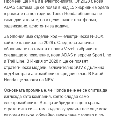
Промени ще има и в електрониката. От 2028 г. нова
ADAS система ще се появи в над 15 хибридни модела
в рамките на пет години. Тоест Honda обновява не
само двигателите, но и целия пакет: платформа,
задвижване, асистенти за водача.
За Япония има отделен ход — електрически N-BOX,
който е планиран за 2028 г. След това започва
обновяване на гамата с новия Vezel: хибриди от
следващото поколение, нова ADAS и версии Sport Line
и Trail Line. В Индия от 2028 г. ще се появят
стратегически модели, включително SUV с дължина
под 4 метра и автомобили от средния клас. В Китай
Honda ще заложи на NEV.
Основната промяна е, че Honda вече не се опитва да
изглежда като компания, която следва само
електромобилите. Връща хибридите в центъра на
стратегията си — там, където купувачът все още иска
разумен разход, обичайно зареждане с гориво и по-